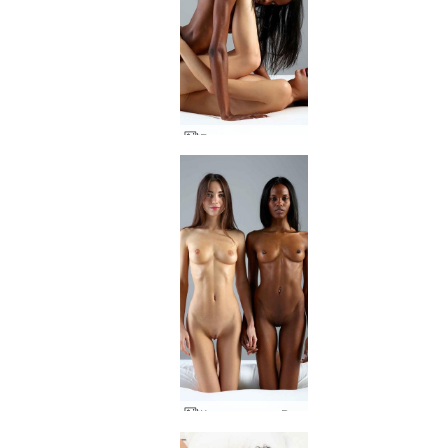
Ролева игра на Кики и Валери
Кики се чука с Валери