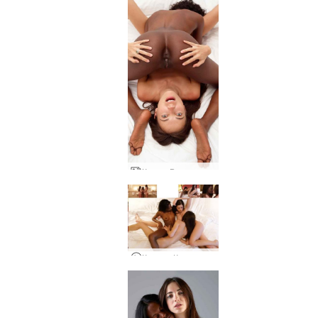
Кики и Валери женска сила
Кандис Каприз Валери тройка