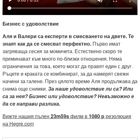
Бизнес с удоволствие
Аля и Валери са експерти в смесването на двете. Те
знаят как да се смесват перфектно.
Първо имат
загряваща сесия за момичета. Естествено скоро те
преминават към много по-близки отношения. Няма
ограничения за това, което могат да правят един с друг.
Ръцете и краката се комбинират, за да намерят свежи
начини за галене. През цялото време Аля продължава да
снима още снимки.
За наше удоволствие ли са? Или
са за нея? Бизнес или удоволствие? Невъзможно е
да се направи разлика.
Вижте нашия пълен
23m59s
филм в
1080 p
резолюция
на Hegre.com