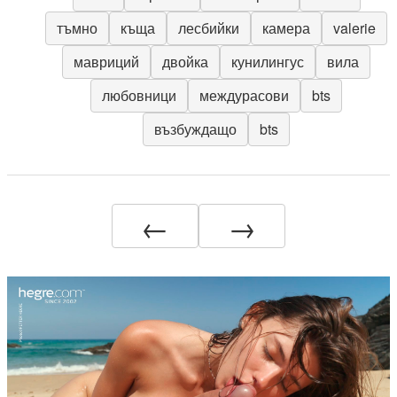
тъмно
къща
лесбийки
камера
valerie
мавриций
двойка
кунилингус
вила
любовници
междурасови
bts
възбуждащо
bts
←
→