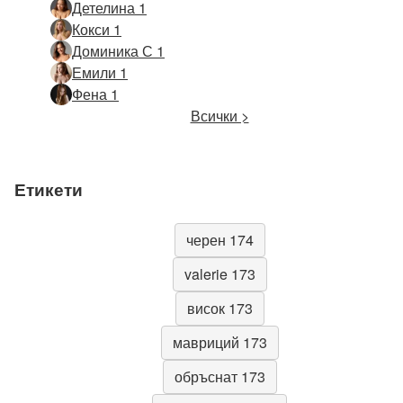
Детелина 1
Кокси 1
Доминика С 1
Емили 1
Фена 1
Всички >
Етикети
черен 174
valerie 173
висок 173
мавриций 173
обръснат 173