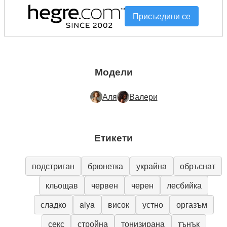
Присъедини се
Модели
Аля
Валери
Етикети
подстриган
брюнетка
украйна
обръснат
кльощав
червен
черен
лесбийка
сладко
alya
висок
устно
оргазъм
секс
стройна
тонизирана
тънък