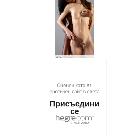
Кики Валери Венера жена
Оценен като #1
еротичен сайт в света
Присъедини
се