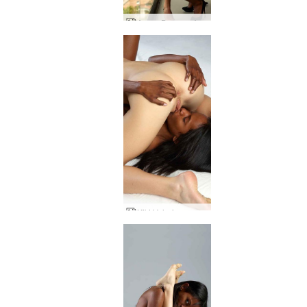
Аля и Валери Атракция
Kiki Valerie путка триене