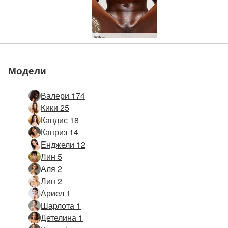
Валери самомасаж част 2
Модели
Валери 174
Кики 25
Кандис 18
Каприз 14
Енджели 12
Лин 5
Аля 2
Лин 2
Ариел 1
Шарлота 1
Детелина 1