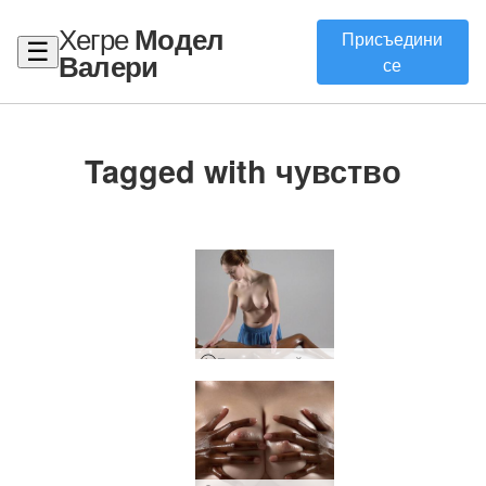
Хегре
Модел
Присъедини
☰
Валери
се
Tagged with чувство
Еротичен рейки масаж