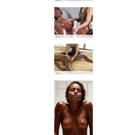
Черно-бял масаж на гърди
Троен магически оргазъм масаж
Еротичен масаж на легло