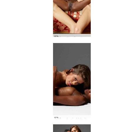
Candice Caprice Valerie 3 tyttöä mennyt villiin
Caprice ja Valerie seksuaalinen vetovoima