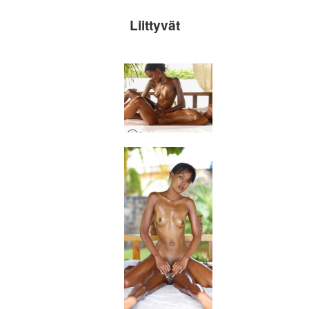
Liittyvät
Suklaa-orgasmihieronta