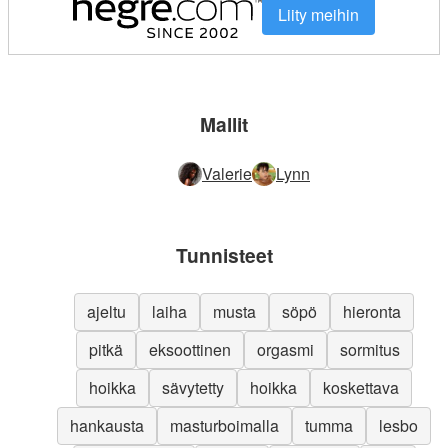
Liity meihin
Mallit
Valerie
Lynn
Tunnisteet
ajeltu
laiha
musta
söpö
hieronta
pitkä
eksoottinen
orgasmi
sormitus
hoikka
sävytetty
hoikka
koskettava
hankausta
masturboimalla
tumma
lesbo