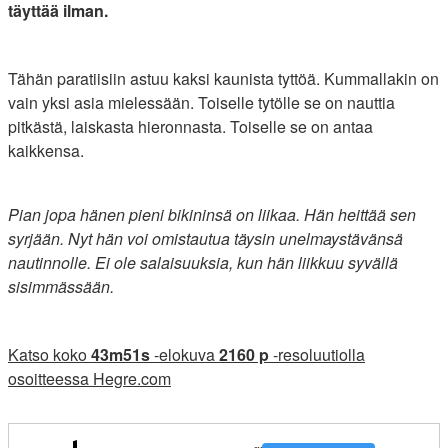
täyttää ilman.
Tähän paratiisiin astuu kaksi kaunista tyttöä. Kummallakin on
vain yksi asia mielessään. Toiselle tytölle se on nauttia
pitkästä, laiskasta hieronnasta. Toiselle se on antaa
kaikkensa.
Pian jopa hänen pieni bikininsä on liikaa. Hän heittää sen
syrjään. Nyt hän voi omistautua täysin unelmaystävänsä
nautinnolle. Ei ole salaisuuksia, kun hän liikkuu syvällä
sisimmässään.
Katso koko
43m51s
-elokuva
2160 p
-resoluutiolla
osoitteessa Hegre.com