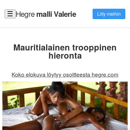
Hegre
malli Valerie
☰
Liity meihin
Mauritialainen trooppinen
hieronta
Koko elokuva löytyy osoitteesta hegre.com