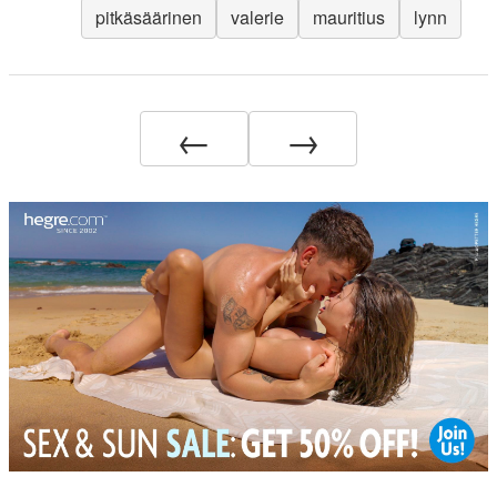
pitkäsäärinen
valerie
mauritius
lynn
←
→