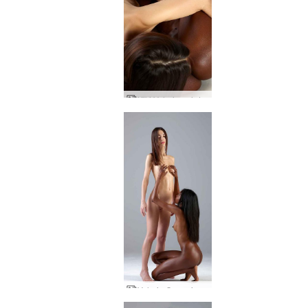
Kiki Valerie puhdasta intohimoa
Valerie Creaming Kiki