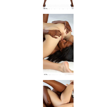
Valerie studioalan parhaista alastoista
Kiki Valerie pillu kitka