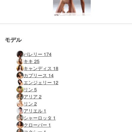
世界でナンバー1の評価
世界でナンバー1の評価
世界でナンバー1の評価
世界でナンバー1の評価
世界でナンバー1の評価
世界でナンバー1の評価
キキがバレリーにクリーミング
キキ バレリー プッシーパワー
キャンディス エンジェリー キキ バレリー 眠る美女
キャンディス、エンジェリー、キキ、 バレリー ４人の素晴らしい女性
エンジェリー キキ バレリー 焦らしのトリオ
キャンディス エンジェリー キキ バレリー ビキニの女達
キャンディス エンジェリー キキ バレリー タイ
キャンディス エンジェリー キキ バレリー タイの田園
キキ・ヴァレリーのマンコ摩擦
キキ・ヴァレリーの純粋な情熱
ヴァレリー・クリーミング・キキ
キキ、バレリー ビーナスの女達
キキ＆バレリー ロールプレー
キキ バレリーとやって
キキ＆バレリー 女性パワー
キャンディス、カプリス＆バレリー セックスパート２
キャンディス、カプリース＆ バレリー スリーサム
キャンディス、カプリース＆バレリー セックス パート１
キャンディス カプリース バレリー トリプルの喜び
キャンディス カプリース バレリー 殿下
キャンディス＆バレリー エボニー＆アイボリー
キキ＆バレリーセクシーな６９
キキ バレリー 強烈な異人種間
キャンディス カプリース バレリー ３ギャル ゴーンワイルド
ヘグレアート ワイルドウェブカメラ編集
カプリース＆バレリー 性的魅力
カプリース＆バレリー ６９
カプリース＆バレリー ミッショナリポーズ
カプリース＆バレリー ジングジャング
舞台裏のアリアとヴァレリー
カプリース＆バレリー プロトタイプ
モーリシャス・トロピカル・マッサージ
黒と白の胸マッサージ
チョコレートオルガズムマッサージ
リンとバレリーのマッサージ パート１
エロレイキマッサージ
トリプルマジックオーガズムマッサージ
エロチックベットマッサージ
バレリー オイリータッチ
ヴァレリー ベスト オブ スタジオ ヌード
参加しませんか
参加しませんか
参加しませんか
参加しませんか
参加しませんか
参加しませんか
を受けたエロサイト
を受けたエロサイト
を受けたエロサイト
を受けたエロサイト
を受けたエロサイト
を受けたエロサイト
モデル
バレリー 174
キキ 25
キャンディス 18
カプリース 14
エンジェリー 12
リン 5
アリア 2
リン 2
アリエル 1
シャーロッタ 1
クローバー 1
コクシー 1