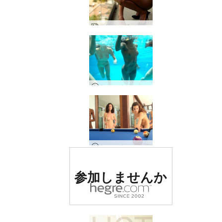
アリアとヴァレリーのアトラクション
キャンディス、エンジェリー、キキ、バレリー 四人の人魚
キャンディス、エンジェリー、キキバレリー 裸のビリヤード
世界でナンバー1の評価
参加しませんか
を受けたエロサイト