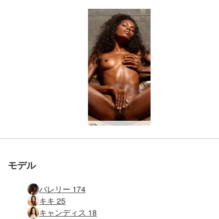
黒と白の胸マッサージ
世界でナンバー1の評価
世界でナンバー1の評価
世界でナンバー1の評価
世界でナンバー1の評価
世界でナンバー1の評価
世界でナンバー1の評価
ヴァレリー モデルの情熱
バレリー 三本指
黒魔法マッサージ
バレリー 黒魔術
バレリー 窓の光
ヴァレリー・バリウム
カプリース＆バレリー 性的魅力
カプリース＆バレリー ６９
カプリース＆バレリー ミッショナリポーズ
バレリー 深いエロチックマッサージ
見つめるヴァレリー・ヨニ
バレリー＆マイク手とグローブのように
キャンディス カプリース バレリー ３ギャル ゴーンワイルド
ファーストリリースマッサージ
モーリシャス・トロピカル・マッサージ
ヴァレリー・フライング
ヴァレリーの完璧なポージング
動物化されたヴァレリー
バレリー 産婦人科エクササイズ
バレリー ピンクパンサー
キキ＆バレリーセクシーな６９
キキ バレリー 強烈な異人種間
カプリース＆バレリー ジングジャング
チョコレートオルガズムマッサージ
ヴァレリーの身も心も
ヴァレリー強烈な刺激
キャンディス、カプリース＆バレリー セックス パート１
バレリー ブラックゴールド
ヴァレリー・ワイルド・ウーマン
ヴァレリーのお尻とアフロ
ヴァレリーの医学的展望
バレリー レギング
キキがバレリーにクリーミング
キキ バレリー プッシーパワー
バレリー 尻の芸術
バレリー ストラップでタイト
バレリー ハンモックパート２
ヴァレリー ベスト オブ スタジオ ヌード
ヴァレリー ウェット ドリーム
参加しませんか
参加しませんか
参加しませんか
参加しませんか
参加しませんか
参加しませんか
を受けたエロサイト
を受けたエロサイト
を受けたエロサイト
を受けたエロサイト
を受けたエロサイト
を受けたエロサイト
モデル
バレリー 174
キキ 25
キャンディス 18