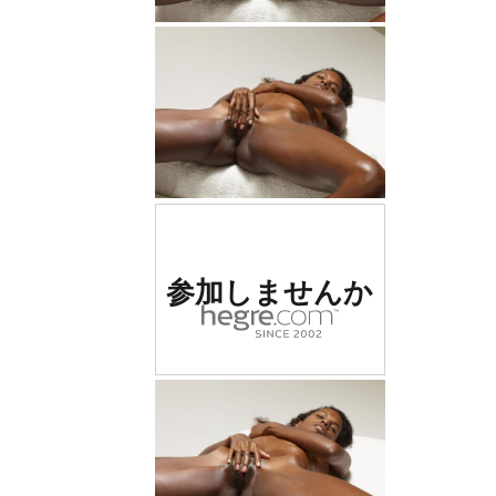
世界でナンバー1の評価
参加しませんか
を受けたエロサイト