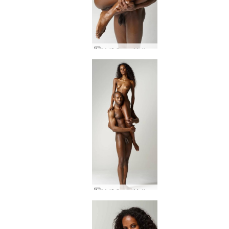
Valērija un Maika ķermeņa valoda
Valērija un Maiks Ādams un Ieva