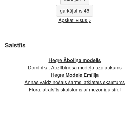
garkājains 48
Apskati visus >
Saistīts
Hegre
Āboliņa modelis
Dominika: Apžilbinoša modeļa uzplaukums
Hegre
Modele Emīlija
Annas valdzinošais šarms: atklātais skaistums
Flora: atraisīts skaistums ar mežonīgu sirdi