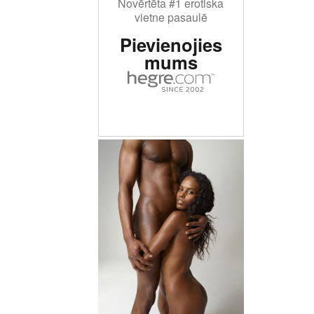
Novērtēta #1 erotiska
vietne pasaulē
Pievienojies
mums