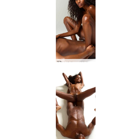
Valērija un Maiks karstie mirkļi