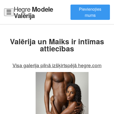
Hegre
Modele
Pievienojies
☰
Valērija
mums
Valērija un Maiks ir intīmas
attiecības
Visa galerija pilnā izšķirtspējā hegre.com