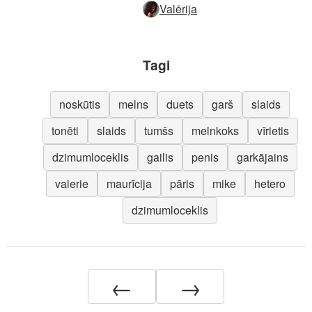
Valērija
Tagi
noskūtis
melns
duets
garš
slaids
tonēti
slaids
tumšs
melnkoks
vīrietis
dzimumloceklis
gailis
penis
garkājains
valerie
maurīcija
pāris
mike
hetero
dzimumloceklis
←
→