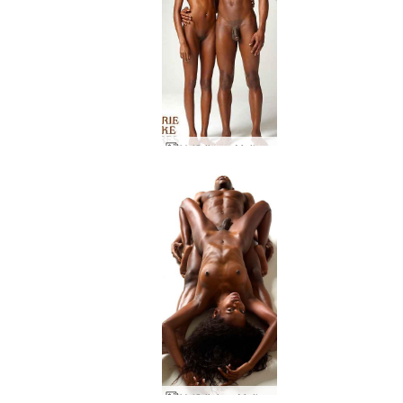
Valērija un Maika figūras
Valērijai un Maikam patīk roku cimdos