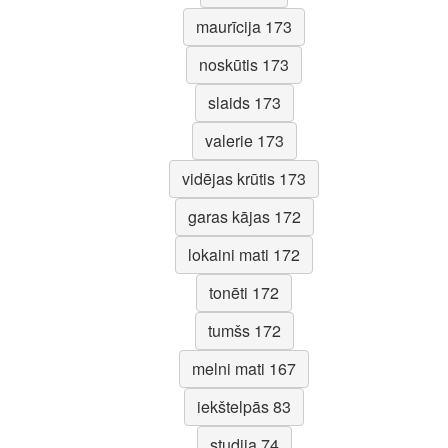
maurīcija 173
noskūtis 173
slaids 173
valerie 173
vidējas krūtis 173
garas kājas 172
lokaini mati 172
tonēti 172
tumšs 172
melni mati 167
iekštelpās 83
studija 74