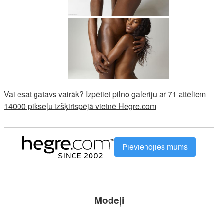
Vai esat gatavs vairāk? Izpētiet pilno galeriju ar 71 attēliem
14000 pikseļu izšķirtspējā vietnē Hegre.com
Pievienojies mums
Modeļi