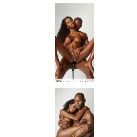
Valērija un Maiks aizkustinoši