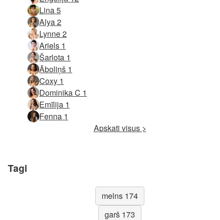
Lina 5
Alya 2
Lynne 2
Ariels 1
Šarlota 1
Āboliņš 1
Coxy 1
Dominika C 1
Emīlija 1
Fenna 1
Apskati visus >
Tagi
melns 174
garš 173