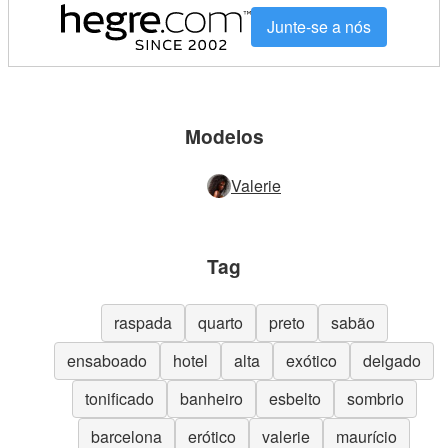
Junte-se a nós
Modelos
Valerie
Tag
raspada
quarto
preto
sabão
ensaboado
hotel
alta
exótico
delgado
tonificado
banheiro
esbelto
sombrio
barcelona
erótico
valerie
maurício