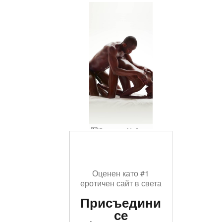
Валери и Майк лъскави тела
Оценен като #1
еротичен сайт в света
Присъедини
се