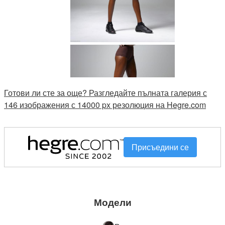
Готови ли сте за още? Разгледайте пълната галерия с
146 изображения с 14000 px резолюция на Hegre.com
Присъедини се
Модели