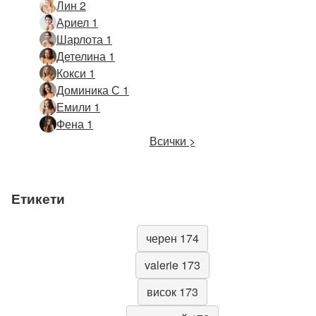
Лин 2
Ариел 1
Шарлота 1
Детелина 1
Кокси 1
Доминика С 1
Емили 1
Фена 1
Всички >
Етикети
черен 174
valerie 173
висок 173