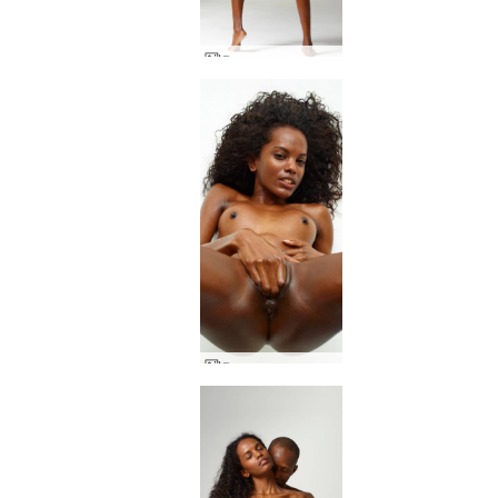
Валери срита задника
Валери четири пръста