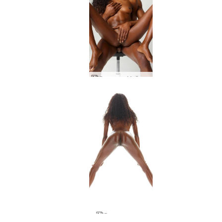
Валери и Майк се докосват
Валери виксен