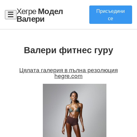
Хегре
Модел
Присъедини
☰
Валери
се
Валери фитнес гуру
Цялата галерия в пълна резолюция
hegre.com