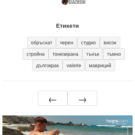
Валери
Етикети
обръснат
черен
студио
висок
стройна
тонизирана
тънък
тъмно
дългокрак
valerie
мавриций
←
→