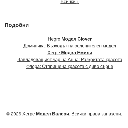
Всички >
Подобни
Hegre
Модел Clover
Доминика: Възходът на ослепителен модел
Хегре
Модел Емили
Завладяващият чар на Анна: Разкритата красота
Флора: Отприщена красота с диво сърце
© 2026 Хегре
Модел Валери
. Всички права запазени.