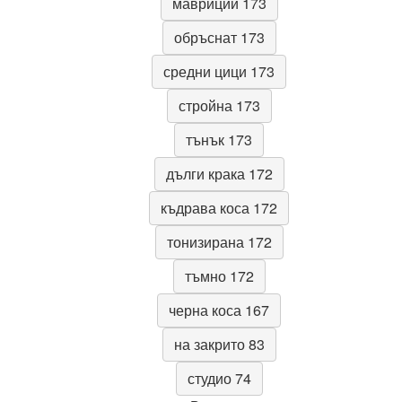
мавриций 173
обръснат 173
средни цици 173
стройна 173
тънък 173
дълги крака 172
къдрава коса 172
тонизирана 172
тъмно 172
черна коса 167
на закрито 83
студио 74