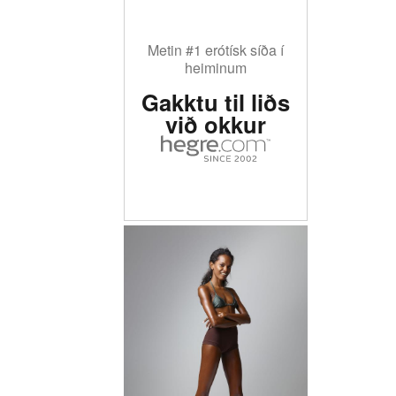
Metin #1 erótísk síða í
heiminum
Gakktu til liðs
við okkur