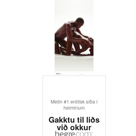
Valerie og Mike gljáandi líkamar
Metin #1 erótísk síða í
heiminum
Gakktu til liðs
við okkur