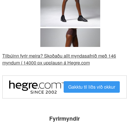
Tilbúinn fyrir meira? Skoðaðu allt myndasafnið með 146
myndum í 14000 px upplausn á Hegre.com
Gakktu til liðs við okkur
Fyrirmyndir