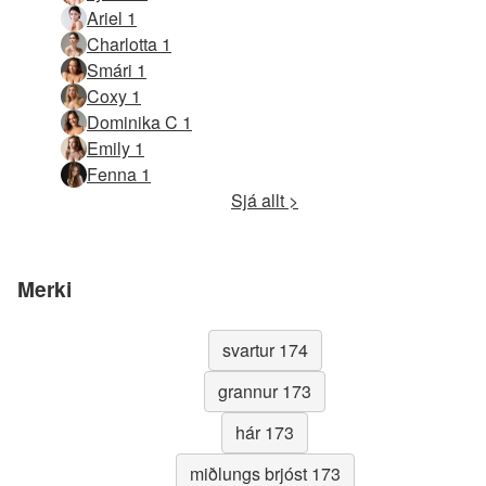
Ariel 1
Charlotta 1
Smári 1
Coxy 1
Dominika C 1
Emily 1
Fenna 1
Sjá allt >
Merki
svartur 174
grannur 173
hár 173
miðlungs brjóst 173