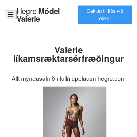
Hegre
Módel
Gakktu til liðs við
☰
Valerie
okkur
Valerie
líkamsræktarsérfræðingur
Allt myndasafnið í fullri upplausn hegre.com