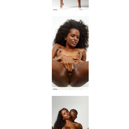
Valerie sparkaði í rassinn
Valerie fjórum fingrum