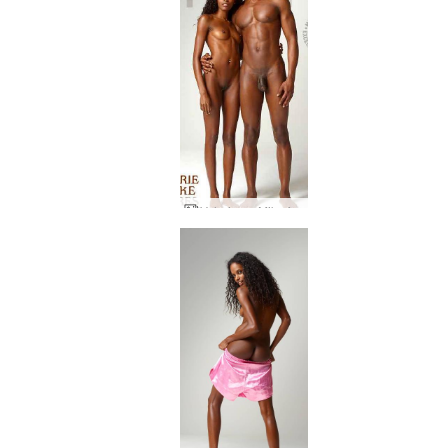
Valerie og Mike fígúrur