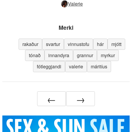
Valerie
Merki
rakaður
svartur
vinnustofu
hár
mjótt
tónað
innandyra
grannur
myrkur
fótleggjandi
valerie
máritíus
←
→