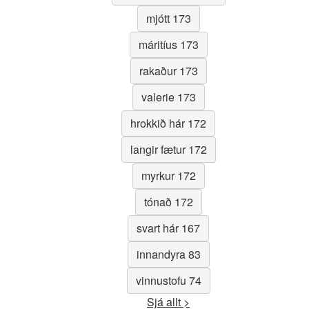
mjótt 173
máritíus 173
rakaður 173
valerie 173
hrokkið hár 172
langir fætur 172
myrkur 172
tónað 172
svart hár 167
innandyra 83
vinnustofu 74
Sjá allt >