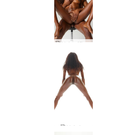
Valerie og Mike snerta
Valerie vixen