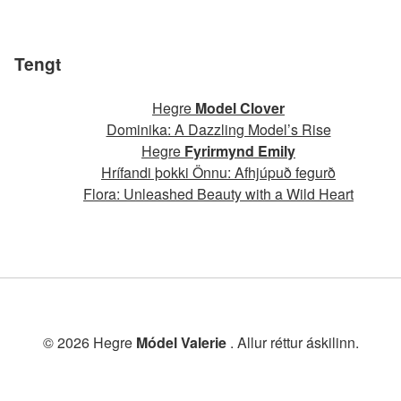
Tengt
Hegre
Model Clover
Dominika: A Dazzling Model’s Rise
Hegre
Fyrirmynd Emily
Hrífandi þokki Önnu: Afhjúpuð fegurð
Flora: Unleashed Beauty with a Wild Heart
© 2026 Hegre
Módel Valerie
. Allur réttur áskilinn.