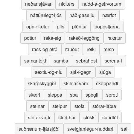
neðansjávar
nickers
nudd-á-geirvörtum
náttúrulegt-ljós
náð-gasellu
nærföt
opnir-fætur
pils
plöntur
poppstjarna
pottur
raka-sig
rakað-leggöng
rakstur
rass-og-afró
rauður
reiki
reisn
samantekt
samba
sebrahest
serena-l
sextíu-og-níu
sjá-í-gegn
sjúga
skarpskyggni
skildar-varir
skoppandi
skæri
sleppa
spa
spegil
sproti
steinar
stelpur
stofa
stórar-labia
stórar-varir
stórt-hár
stökk
sundföt
suðrænum-fjársjóði
sveigjanlegur-nuddari
sál