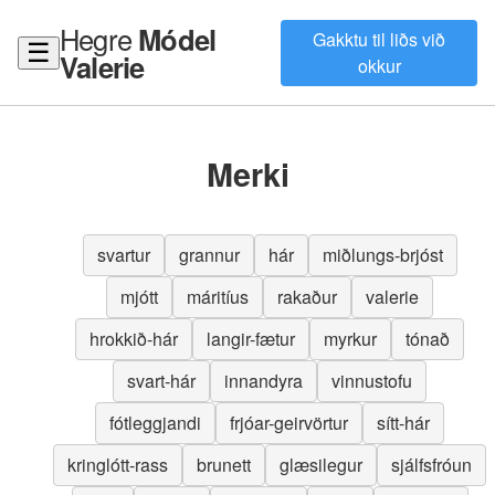
Hegre
Módel
Gakktu til liðs við
☰
Valerie
okkur
Merki
svartur
grannur
hár
miðlungs-brjóst
mjótt
máritíus
rakaður
valerie
hrokkið-hár
langir-fætur
myrkur
tónað
svart-hár
innandyra
vinnustofu
fótleggjandi
frjóar-geirvörtur
sítt-hár
kringlótt-rass
brunett
glæsilegur
sjálfsfróun