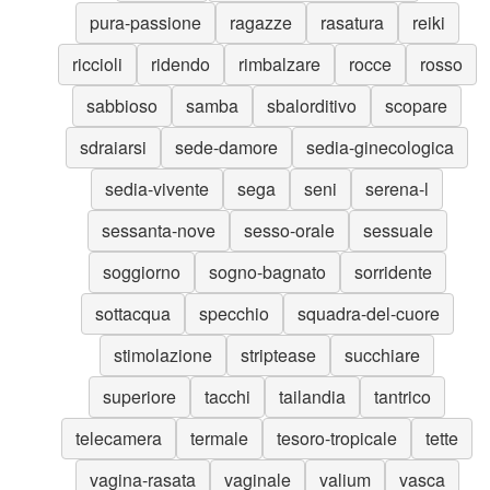
pura-passione
ragazze
rasatura
reiki
riccioli
ridendo
rimbalzare
rocce
rosso
sabbioso
samba
sbalorditivo
scopare
sdraiarsi
sede-damore
sedia-ginecologica
sedia-vivente
sega
seni
serena-l
sessanta-nove
sesso-orale
sessuale
soggiorno
sogno-bagnato
sorridente
sottacqua
specchio
squadra-del-cuore
stimolazione
striptease
succhiare
superiore
tacchi
tailandia
tantrico
telecamera
termale
tesoro-tropicale
tette
vagina-rasata
vaginale
valium
vasca