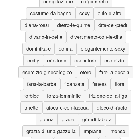
compilazione
corpo-stretto
costume-da-bagno
coxy
culo-e-afro
diana-rossi
dietro-le-quinte
dita-dei-piedi
divano-in-pelle
divertimento-con-le-dita
dominika-c
donna
elegantemente-sexy
emily
erezione
esecutore
esercizio
esercizio-ginecologico
etero
fare-la-doccia
farsi-la-barba
fidanzata
fitness
flora
forbice
forza-femminile
frizione-della-figa
ghette
giocare-con-lacqua
gioco-di-ruolo
gonna
grace
grandi-labbra
grazia-di-una-gazzella
impianti
intenso