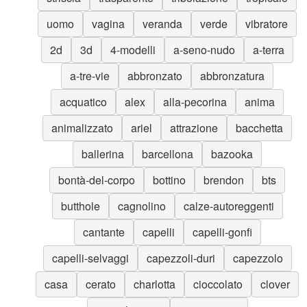
uomo
vagina
veranda
verde
vibratore
2d
3d
4-modelli
a-seno-nudo
a-terra
a-tre-vie
abbronzato
abbronzatura
acquatico
alex
alla-pecorina
anima
animalizzato
ariel
attrazione
bacchetta
ballerina
barcellona
bazooka
bontà-del-corpo
bottino
brendon
bts
butthole
cagnolino
calze-autoreggenti
cantante
capelli
capelli-gonfi
capelli-selvaggi
capezzoli-duri
capezzolo
casa
cerato
charlotta
cioccolato
clover