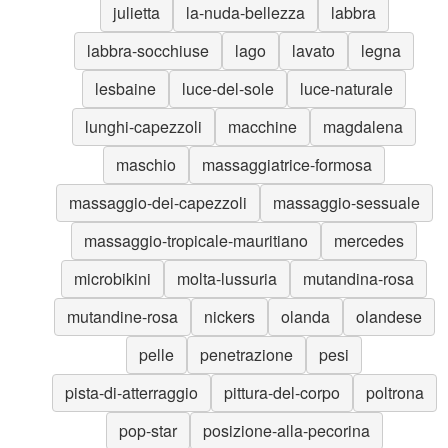
julietta
la-nuda-bellezza
labbra
labbra-socchiuse
lago
lavato
legna
lesbaine
luce-del-sole
luce-naturale
lunghi-capezzoli
macchine
magdalena
maschio
massaggiatrice-formosa
massaggio-dei-capezzoli
massaggio-sessuale
massaggio-tropicale-mauritiano
mercedes
microbikini
molta-lussuria
mutandina-rosa
mutandine-rosa
nickers
olanda
olandese
pelle
penetrazione
pesi
pista-di-atterraggio
pittura-del-corpo
poltrona
pop-star
posizione-alla-pecorina