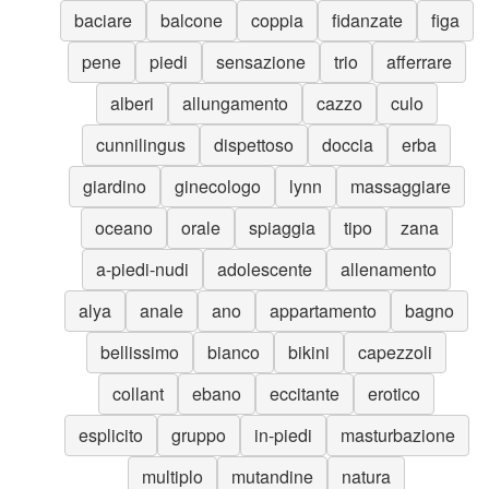
baciare
balcone
coppia
fidanzate
figa
pene
piedi
sensazione
trio
afferrare
alberi
allungamento
cazzo
culo
cunnilingus
dispettoso
doccia
erba
giardino
ginecologo
lynn
massaggiare
oceano
orale
spiaggia
tipo
zana
a-piedi-nudi
adolescente
allenamento
alya
anale
ano
appartamento
bagno
bellissimo
bianco
bikini
capezzoli
collant
ebano
eccitante
erotico
esplicito
gruppo
in-piedi
masturbazione
multiplo
mutandine
natura