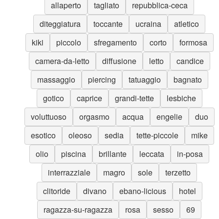
allaperto
tagliato
repubblica-ceca
diteggiatura
toccante
ucraina
atletico
kiki
piccolo
sfregamento
corto
formosa
camera-da-letto
diffusione
letto
candice
massaggio
piercing
tatuaggio
bagnato
gotico
caprice
grandi-tette
lesbiche
voluttuoso
orgasmo
acqua
engelie
duo
esotico
oleoso
sedia
tette-piccole
mike
olio
piscina
brillante
leccata
in-posa
interrazziale
magro
sole
terzetto
clitoride
divano
ebano-licious
hotel
ragazza-su-ragazza
rosa
sesso
69