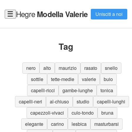
Hegre
Modella Valerie
☰
Unisciti a noi
Tag
nero
alto
maurizio
rasato
snello
sottile
tette-medie
valerie
buio
capelli-ricci
gambe-lunghe
tonica
capelli-neri
al-chiuso
studio
capelli-lunghi
capezzoli-vivaci
culo-tondo
bruna
elegante
carino
lesbica
masturbarsi