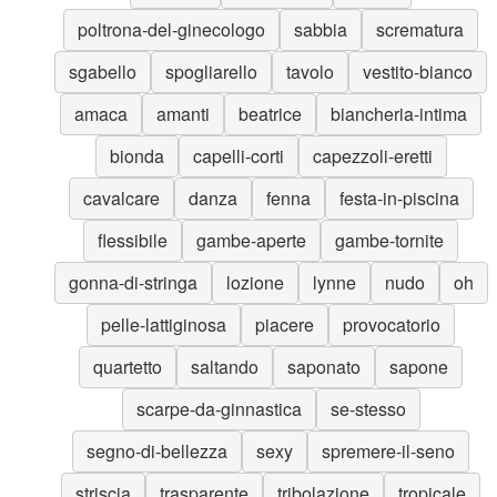
poltrona-del-ginecologo
sabbia
scrematura
sgabello
spogliarello
tavolo
vestito-bianco
amaca
amanti
beatrice
biancheria-intima
bionda
capelli-corti
capezzoli-eretti
cavalcare
danza
fenna
festa-in-piscina
flessibile
gambe-aperte
gambe-tornite
gonna-di-stringa
lozione
lynne
nudo
oh
pelle-lattiginosa
piacere
provocatorio
quartetto
saltando
saponato
sapone
scarpe-da-ginnastica
se-stesso
segno-di-bellezza
sexy
spremere-il-seno
striscia
trasparente
tribolazione
tropicale