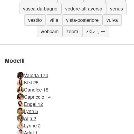
vasca-da-bagno
vedere-attraverso
venus
vestito
villa
vista-posteriore
vulva
webcam
zebra
バレリー
Modelli
Valeria 174
Kiki 25
Candice 18
Capriccio 14
Engel 12
Lynn 5
Alja 2
Lynne 2
Ariel 1