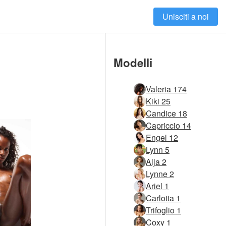
Unisciti a noi
Modelli
Valeria 174
Kiki 25
Candice 18
Capriccio 14
Engel 12
Lynn 5
Alja 2
Lynne 2
Ariel 1
Carlotta 1
Trifoglio 1
Coxy 1