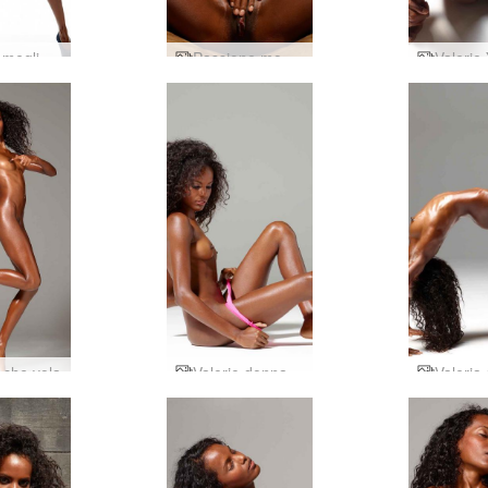
Valerie meglio dei nudi in studio
Passione modello Valerie
 che vola
Valerie donna selvaggia