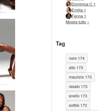
Dominica C 1
Emilia 1
Valerie Yoni che guarda
Fenna 1
Mostra tutto >
Tag
nero 174
alto 173
maurizio 173
Valeria anima e corpo
rasato 173
snello 173
sottile 173