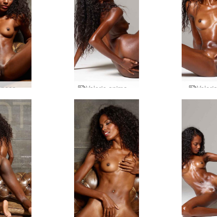
Valerie posa perfetta
Valerie animalizzata
Valeri