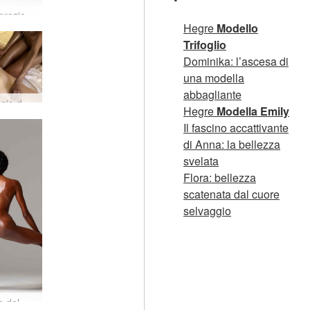
Valerie grazia di una gazzella
Hegre
Modello
Trifoglio
Dominika: l’ascesa di
una modella
abbagliante
Massaggio delle amiche
Hegre
Modella Emily
Il fascino accattivante
di Anna: la bellezza
svelata
Flora: bellezza
scatenata dal cuore
selvaggio
Il bottino del bazooka di Valerie