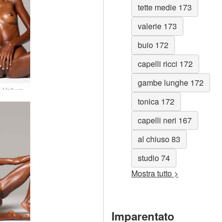
tette medie 173
valerie 173
buio 172
capelli ricci 172
gambe lunghe 172
a Valium
tonica 172
capelli neri 167
al chiuso 83
studio 74
Mostra tutto >
Imparentato