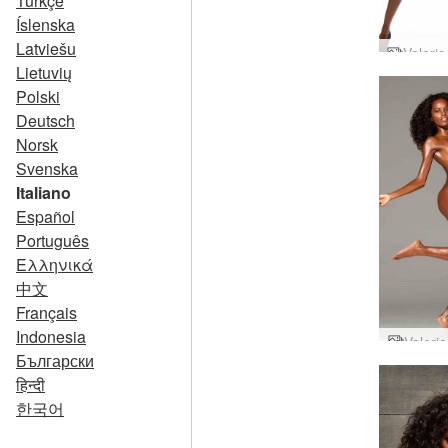
Türkçe
Íslenska
Latviešu
Lietuvių
Polski
Deutsch
Norsk
Svenska
Italiano
Español
Português
Ελληνικά
中文
Français
Indonesia
Valeria
Български
हिन्दी
한국어