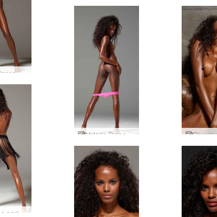
Abito bianco Valerio
Valerie Diana Ross
Gonna a perizoma Valerie