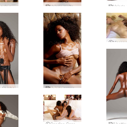
Valerie culo e afro
Valerie molta lussuria
ia Samba
Valerie anima nera
Candice Caprice Valerie Trio