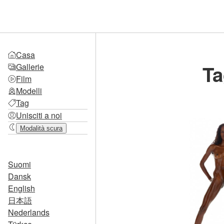
Casa
Ta
Gallerie
Film
Modelli
Tag
Unisciti a noi
Modalità scura
Suomi
Dansk
English
日本語
Nederlands