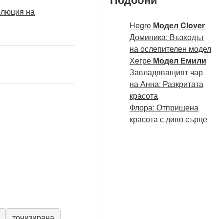
олюция на
Hegre
Модел Clover
Доминика: Възходът
на ослепителен модел
Хегре
Модел Емили
Завладяващият чар
на Анна: Разкритата
красота
Флора: Отприщена
красота с диво сърце
тонизирана