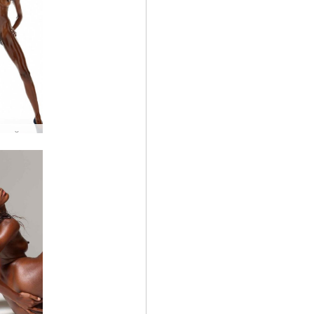
Валери най-доброто от голи студия