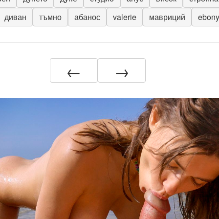
диван
тъмно
абанос
valerie
мавриций
ebony
←
→