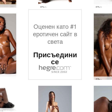
Валери дупе и афро
Валери тяло и душа
Оценен като #1
еротичен сайт в
света
Присъедини
се
и валиум
Valerie Интензивна стимулация