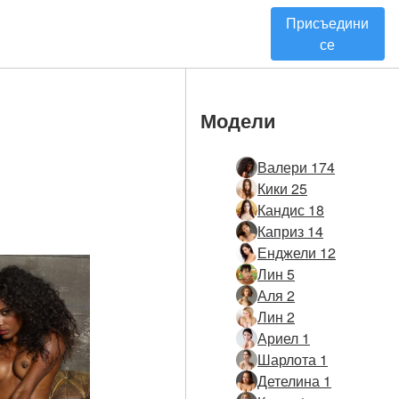
Присъедини
се
Модели
Валери 174
Кики 25
Кандис 18
Каприз 14
Енджели 12
Лин 5
Аля 2
Лин 2
Ариел 1
Шарлота 1
Детелина 1