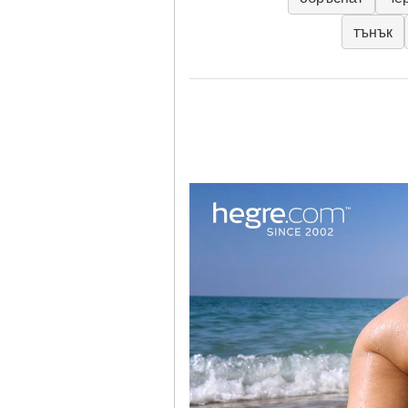
тънък