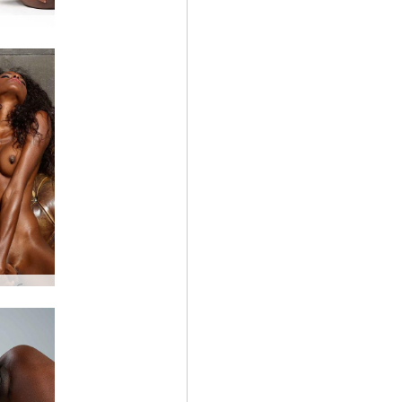
Валери животински
Валери забавление с пръсти