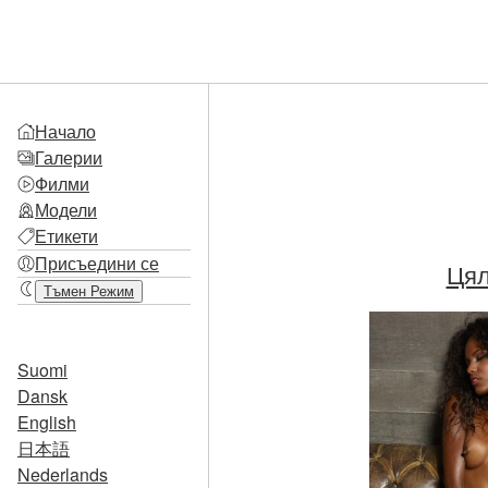
Начало
Галерии
Филми
Модели
Етикети
Присъедини се
Цял
Тъмен Режим
Suomi
Dansk
English
日本語
Nederlands