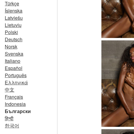
Türkçe
Íslenska
Latviešu
Lietuvių
Polski
Deutsch
Norsk
Svenska
Italiano
Español
Português
Ελληνικά
中文
Français
Indonesia
Български
हिन्दी
한국어