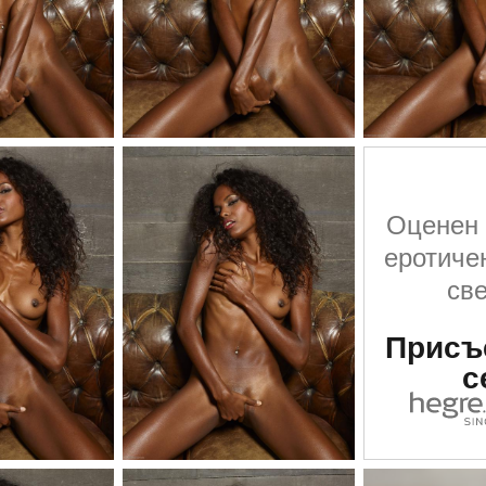
Оценен 
еротичен
св
Присъ
с