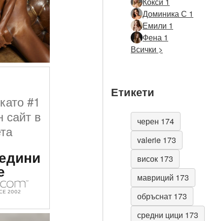
Кокси 1
Доминика С 1
Емили 1
Фена 1
Всички >
Етикети
като #1
 сайт в
черен 174
ета
valerie 173
едини
висок 173
е
мавриций 173
обръснат 173
средни цици 173