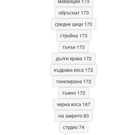
мавриций 173
обръснат 173
средни цици 173
стройна 173
тънък 173
дълги крака 172
къдрава коса 172
тонизирана 172
тъмно 172
черна коса 167
на закрито 83
студио 74