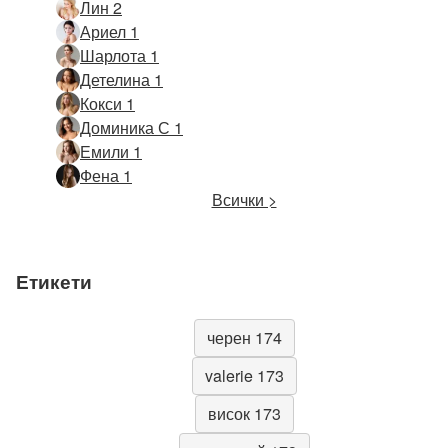
Лин 2
Ариел 1
Шарлота 1
Детелина 1
Кокси 1
Доминика С 1
Емили 1
Фена 1
Всички >
Етикети
черен 174
valerie 173
висок 173