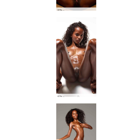
Валери модел страст
Валери Йони гледа