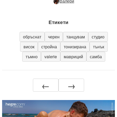
Валери
Етикети
обръснат
черен
танцувам
студио
висок
стройна
тонизирана
тънък
тъмно
valerie
мавриций
самба
←
→