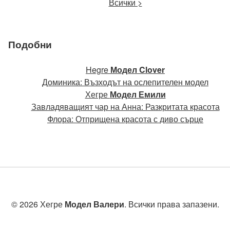
Всички >
Подобни
Hegre
Модел Clover
Доминика: Възходът на ослепителен модел
Хегре
Модел Емили
Завладяващият чар на Анна: Разкритата красота
Флора: Отприщена красота с диво сърце
© 2026 Хегре
Модел Валери
. Всички права запазени.