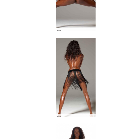
Валери базука плячка
Пола на шнур Valerie