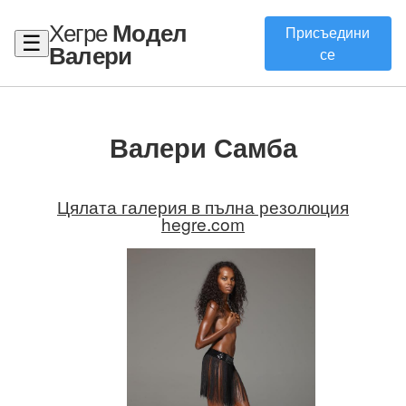
Хегре
Модел
Присъедини
☰
Валери
се
Валери Самба
Цялата галерия в пълна резолюция
hegre.com