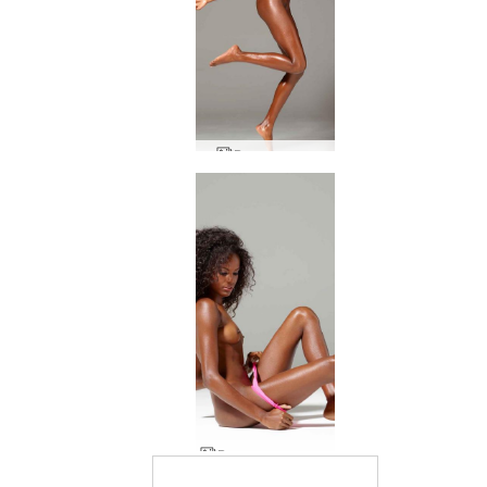
Валери лети
Валери дивата жена