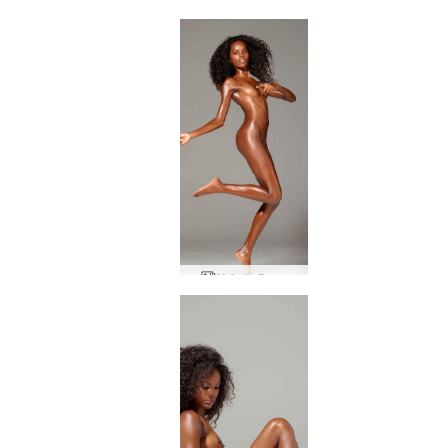
Valerie Yoni stirrer
Valerie flyver