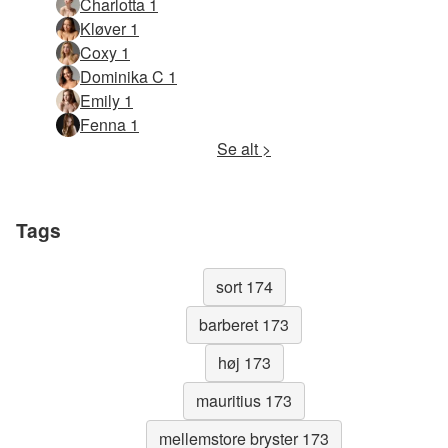
Charlotta 1
Kløver 1
Coxy 1
Dominika C 1
Emily 1
Fenna 1
Se alt >
Tags
sort 174
barberet 173
høj 173
mauritius 173
mellemstore bryster 173