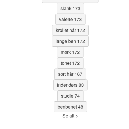
slank 173
valerie 173
krøllet hår 172
lange ben 172
mørk 172
tonet 172
sort hår 167
indendørs 83
studie 74
benbenet 48
Se alt >