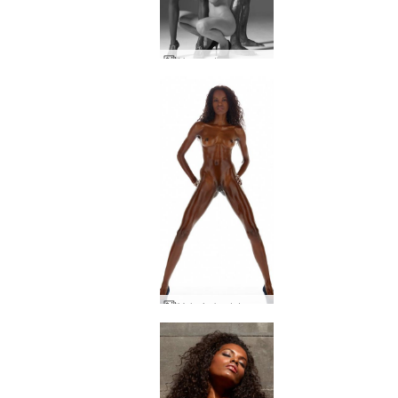
Hegre drømmeverden
Valerie bedste nøgenbilleder i studiet