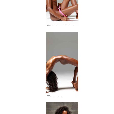
Valerie vild kvinde
Valerie krop og sjæl