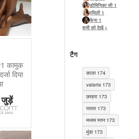
डोमिनिका सी 1
एमिली 1
फेना 1
सभी को देखें >
टैग
 #1 कामुक
र्जा दिया
काला 174
ा
valerie 173
छरहरा 173
ुड़ें
पतला 173
मध्यम स्तन 173
मुंडा 173