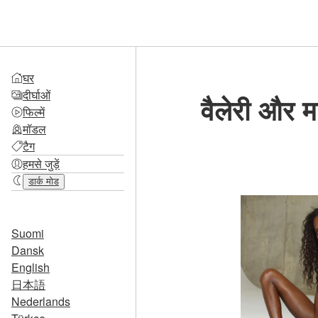
घर
दीर्घाओं
वैलेरी और म
फिल्में
मॉडल
टैग
हमसे जुड़ें
डार्क मोड
Suomi
Dansk
English
日本語
Nederlands