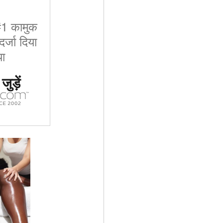
 #1 कामुक
र्जा दिया
ा
ुड़ें