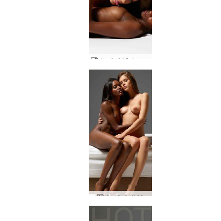
मौज और वैलेरी यौन आकर्षण
मौज और वैलेरी 69