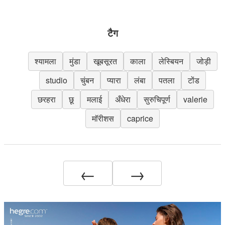
टैग
श्यामला
मुंडा
खूबसूरत
काला
लेस्बियन
जोड़ी
studio
चुंबन
प्यारा
लंबा
पतला
टोंड
छरहरा
छू
मलाई
अँधेरा
सुरुचिपूर्ण
valerie
मॉरीशस
caprice
←
→