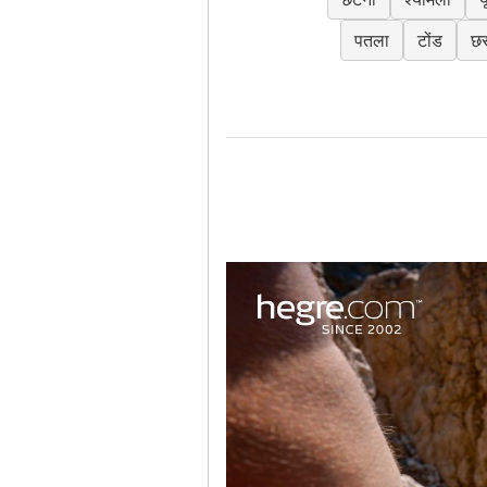
पतला
टोंड
छर