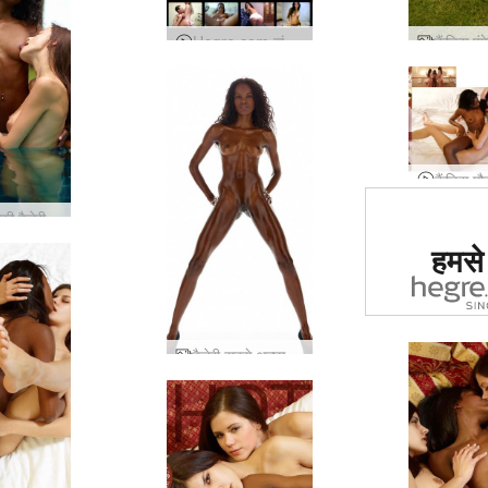
Hegre.com जंगली वेब कैम संकलन
एंजेली किकी वैलेरी चिढ़ा तिकड़ी
दुनिया में
हमसे ज
साइट का द
गय
वैलेरी सबसे अच्छा स्टूडियो जुराब