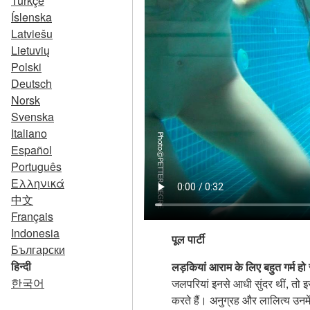
Türkçe
Íslenska
Latviešu
Lietuvių
Polski
Deutsch
Norsk
Svenska
Italiano
Español
Português
Ελληνικά
中文
Français
Indonesia
पूल पार्टी
Български
हिन्दी
लड़कियां आराम के लिए बहुत गर्म हो
한국어
जलपरियां इनसे आधी सुंदर थीं, तो इसम
करते हैं। अनुग्रह और लालित्य उनमें