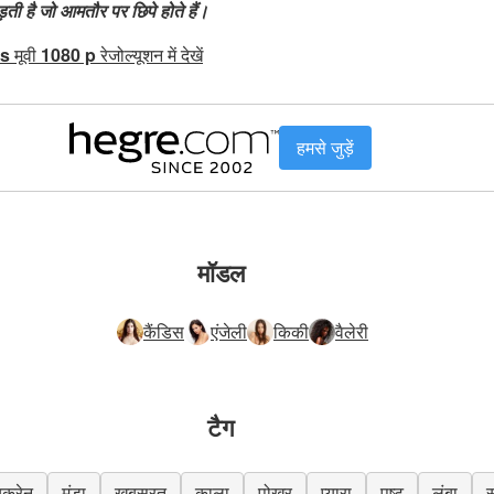
़ती है जो आमतौर पर छिपे होते हैं।
s
मूवी
1080 p
रेजोल्यूशन में देखें
हमसे जुड़ें
मॉडल
कैंडिस
एंजेली
किकी
वैलेरी
टैग
ूक्रेन
मुंडा
खूबसूरत
काला
पोखर
प्यारा
पुष्ट
लंबा