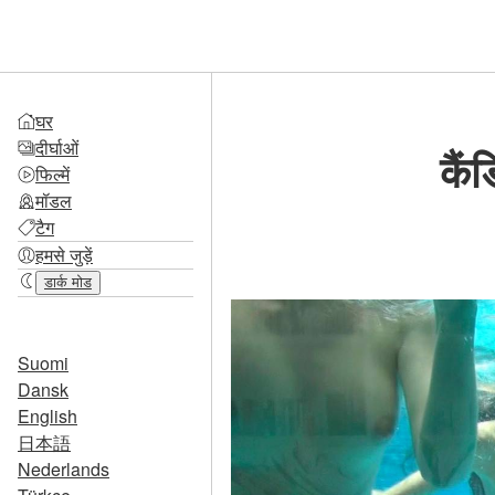
घर
दीर्घाओं
कैं
फिल्में
मॉडल
टैग
हमसे जुड़ें
डार्क मोड
Suomi
Dansk
English
日本語
Nederlands