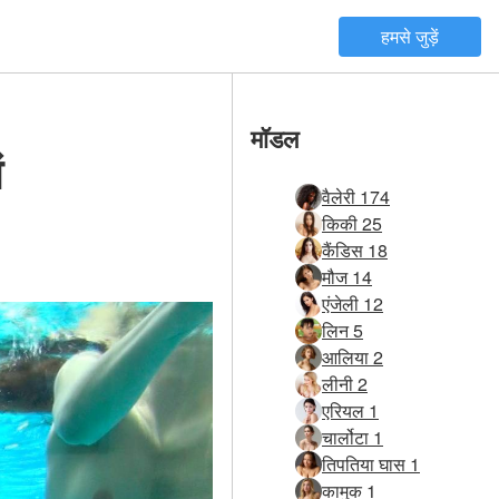
हमसे जुड़ें
मॉडल
ं
वैलेरी 174
किकी 25
कैंडिस 18
मौज 14
एंजेली 12
लिन 5
आलिया 2
लीनी 2
एरियल 1
चार्लोटा 1
तिपतिया घास 1
कामुक 1