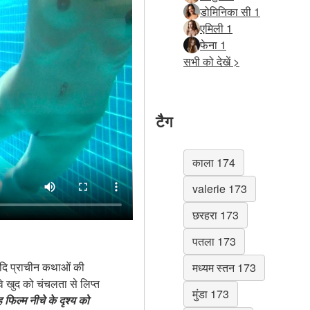
डोमिनिका सी 1
एमिली 1
फेना 1
सभी को देखें >
टैग
काला 174
valerie 173
छरहरा 173
पतला 173
ि प्राचीन कथाओं की
मध्यम स्तन 173
 वे खुद को चंचलता से लिप्त
मुंडा 173
 फिल्म नीचे के दृश्य को