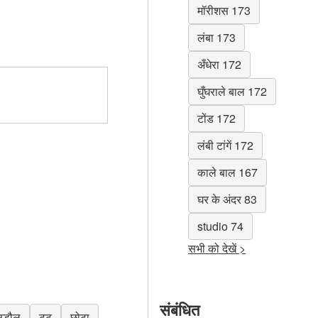
मॉरीशस 173
लंबा 173
अँधेरा 172
घुँघराले बाल 172
टोंड 172
लंबी टांगें 172
काले बाल 167
घर के अंदर 83
studio 74
सभी को देखें >
संबंधित
सुडौल
टटू
छोटा