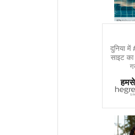
दुनिया मे
साइट का द
ग
हमसे 