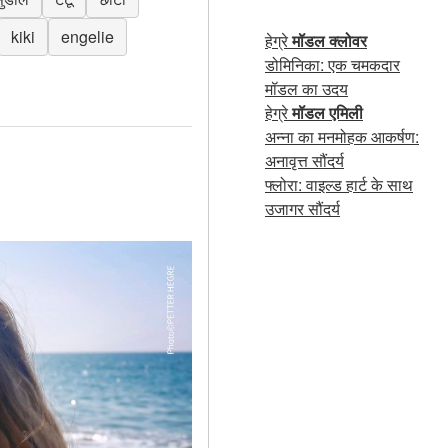
kiki
engelie
हेग्रे
मॉडल क्लोवर
डोमिनिका: एक चमकदार
मॉडल का उदय
हेग्रे
मॉडल एमिली
अन्ना का मनमोहक आकर्षण:
अनावृत्त सौंदर्य
फ्लोरा: वाइल्ड हार्ट के साथ
उजागर सौंदर्य