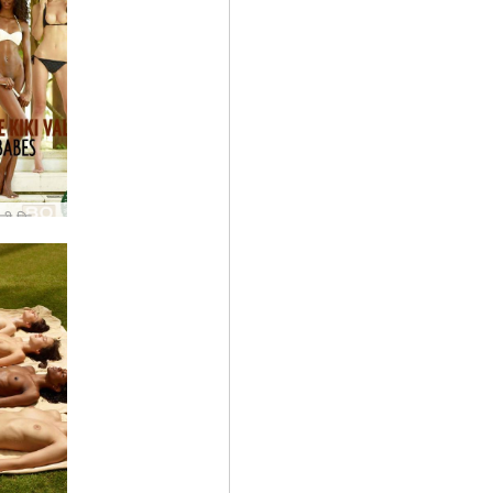
कैंडिस एंगेली किकी वैलेरी बिकिनी लड़कियां