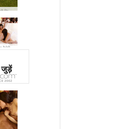
कैंडिस एंगेली किकी वैलेरी थाई गार्डन
कैंडिस मौज वैलेरी त्रिगुट
 #1 कामुक
ुड़ें
र्जा दिया
ा