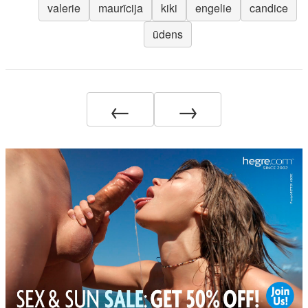
valerie
maurīcija
kiki
engelie
candice
ūdens
←
→