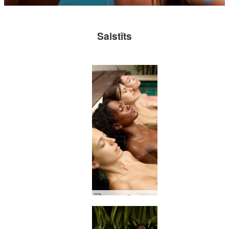
Saistīts
Kendisa Engelija Kiki Valērija baseina ballīte