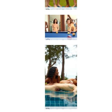
Kendisa Engelija Kiki Valērija Taizeme
Kendisa Engelija Kiki Valērija Kailā biljards
Kendisa Engelija Kiki Valērija guļošā skaistule