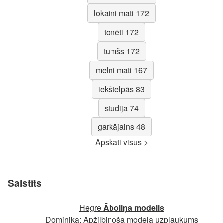
lokaini mati 172
tonēti 172
tumšs 172
melni mati 167
iekštelpās 83
studija 74
garkājains 48
Apskati visus >
Saistīts
Hegre
Āboliņa modelis
Dominika: Apžilbinoša modeļa uzplaukums