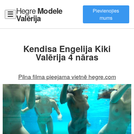
Hegre
Modele
Pievienojies
☰
Valērija
mums
Kendisa Engelija Kiki
Valērija 4 nāras
Pilna filma pieejama vietnē hegre.com