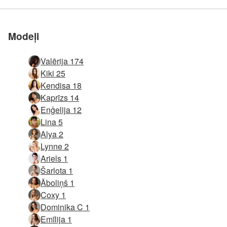
mums
mums
mums
mums
mums
mums
Modeļi
Valērija 174
Kiki 25
Kendisa 18
Kaprīzs 14
Enģelija 12
Lina 5
Alya 2
Lynne 2
Ariels 1
Šarlota 1
Āboliņš 1
Coxy 1
Dominika C 1
Emīlija 1