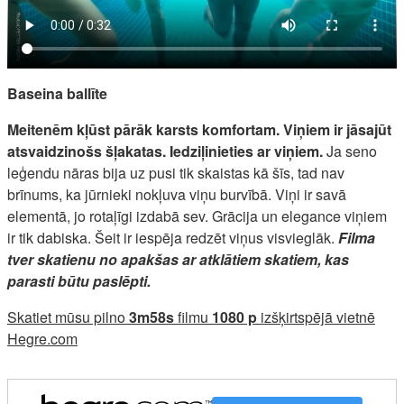
Baseina ballīte
Meitenēm kļūst pārāk karsts komfortam. Viņiem ir jāsajūt
atsvaidzinošs šļakatas. Iedziļinieties ar viņiem.
Ja seno
leģendu nāras bija uz pusi tik skaistas kā šīs, tad nav
brīnums, ka jūrnieki nokļuva viņu burvībā. Viņi ir savā
elementā, jo rotaļīgi izdabā sev. Grācija un elegance viņiem
ir tik dabiska. Šeit ir iespēja redzēt viņus visvieglāk.
Filma
tver skatienu no apakšas ar atklātiem skatiem, kas
parasti būtu paslēpti.
Skatiet mūsu pilno
3m58s
filmu
1080 p
izšķirtspējā vietnē
Hegre.com