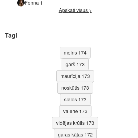
Fenna 1
Apskati visus >
Tagi
melns 174
garš 173
maurīcija 173
noskūtis 173
slaids 173
valerie 173
vidējas krūtis 173
garas kājas 172