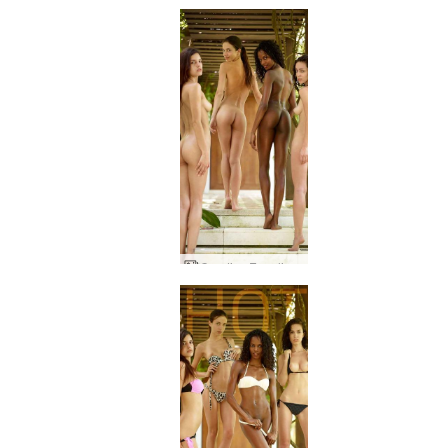
Candice Engelie Kiki Valerie 4 lieliskas mātītes