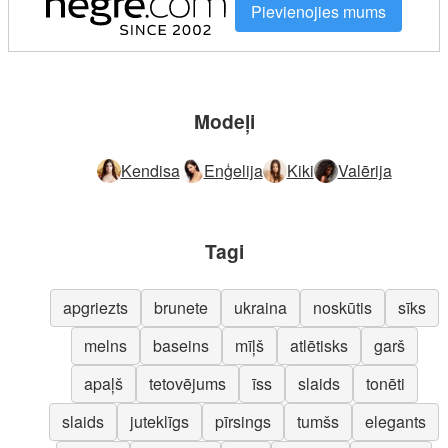
Pievienojies mums
Modeļi
Kendisa
Enģelija
Kiki
Valērija
Tagi
apgriezts
brunete
ukraina
noskūtis
sīks
melns
baseins
mīļš
atlētisks
garš
apaļš
tetovējums
īss
slaids
tonēti
slaids
juteklīgs
pīrsings
tumšs
elegants