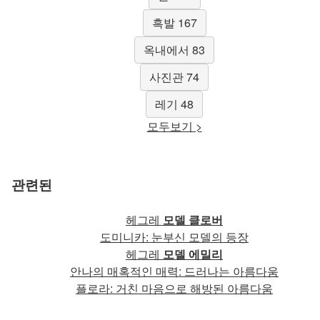
흑발 167
옥내에서 83
사진관 74
레기 48
모두보기 >
관련된
헤그레
모델 클로버
도미니카: 눈부신 모델의 등장
헤그레
모델 에밀리
안나의 매혹적인 매력: 드러나는 아름다움
플로라: 거친 마음으로 해방된 아름다움