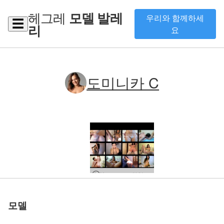
헤그레
모델 발레
우리와 함께하세
☰
리
요
도미니카 C
Hegre.com 와일드 웹 캠 편집
모델