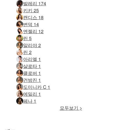
발레리 174
키키 25
캔디스 18
변덕 14
엔젤리 12
린 5
알리야 2
린 2
아리엘 1
샬로타 1
클로버 1
건방진 1
도미니카 C 1
에밀리 1
페나 1
모두보기 >