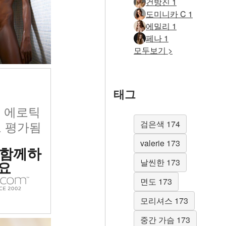
건방진 1
도미니카 C 1
에밀리 1
페나 1
모두보기 >
태그
위 에로틱
 평가됨
검은색 174
valerie 173
 함께하
날씬한 173
요
면도 173
모리셔스 173
중간 가슴 173