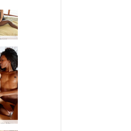
에로틱 침대 마사지
Candice와 Valerie 흑단과 ivory