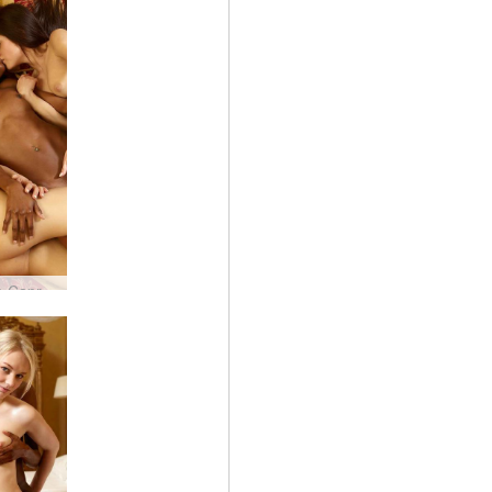
Candice Caprice와 Valerie 삼인조