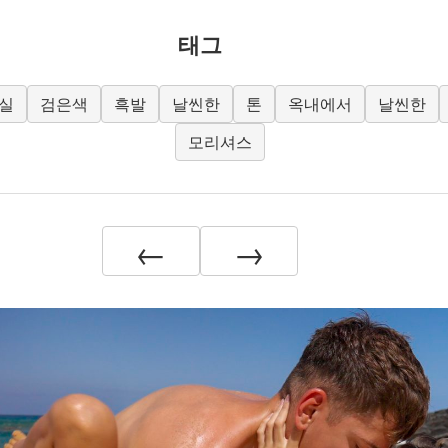
태그
실
검은색
흑발
날씬한
톤
옥내에서
날씬한
모리셔스
←
→