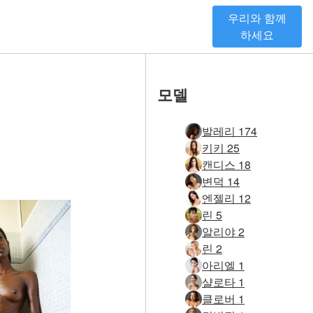
우리와 함께
하세요
모델
발레리 174
키키 25
캔디스 18
변덕 14
엔젤리 12
린 5
알리야 2
린 2
아리엘 1
샬로타 1
클로버 1