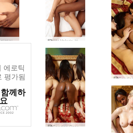
키키와 발레리 섹시 69
Kiki Valerie 강렬한 간의
위 에로틱
 평가됨
 함께하
요
Candice Caprice Valerie 트리플 즐거움