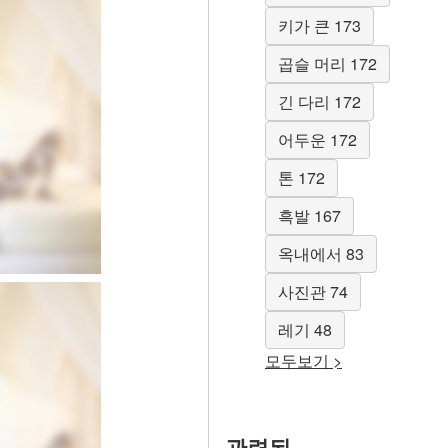
키가 큰 173
곱슬 머리 172
긴 다리 172
어두운 172
톤 172
흑발 167
옥내에서 83
사진관 74
레기 48
모두보기 >
관련된