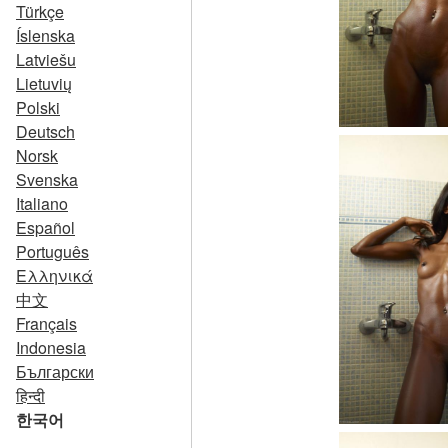
Türkçe
Íslenska
Latviešu
Lietuvių
Polski
Deutsch
Norsk
Svenska
Italiano
Español
Português
Ελληνικά
中文
Français
Indonesia
Български
हिन्दी
한국어