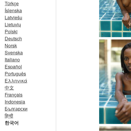
Türkçe
Íslenska
Latviešu
Lietuvių
Polski
Deutsch
Norsk
Svenska
Italiano
Español
Português
Ελληνικά
中文
Français
Indonesia
Български
हिन्दी
한국어