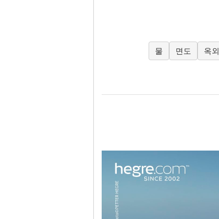
물
면도
옥