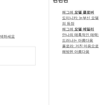
헤그레
모델 클로버
도미니카: 눈부신 모델
의 등장
헤그레
모델 에밀리
안나의 매혹적인 매력:
 탐색하세요
드러나는 아름다움
플로라: 거친 마음으로
해방된 아름다움