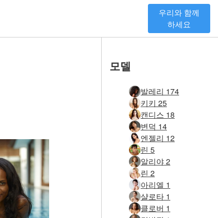
우리와 함께
하세요
모델
발레리 174
키키 25
캔디스 18
변덕 14
엔젤리 12
린 5
알리야 2
린 2
아리엘 1
샬로타 1
클로버 1