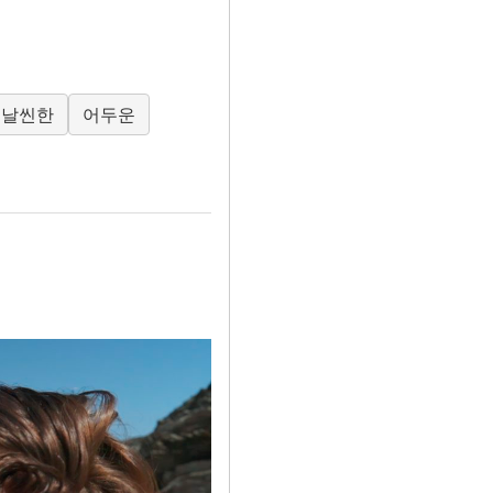
날씬한
어두운