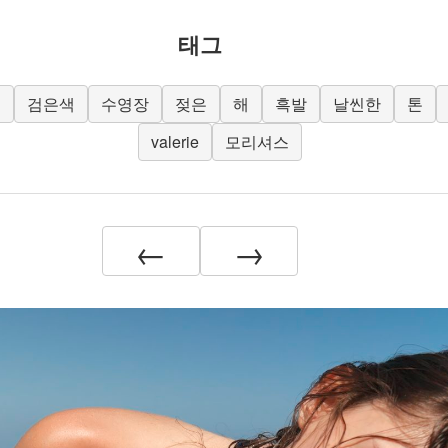
태그
외
검은색
수영장
젖은
해
흑발
날씬한
톤
valerie
모리셔스
←
→