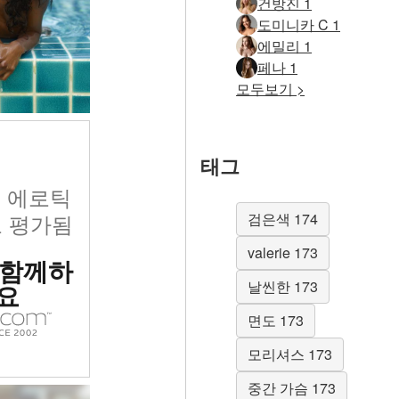
건방진 1
도미니카 C 1
에밀리 1
페나 1
모두보기 >
태그
위 에로틱
 평가됨
검은색 174
valerie 173
 함께하
날씬한 173
요
면도 173
모리셔스 173
중간 가슴 173