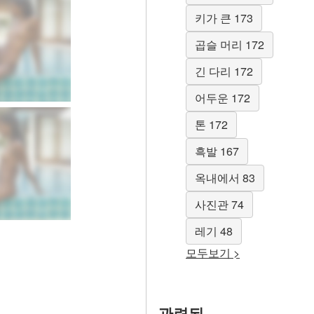
키가 큰 173
곱슬 머리 172
긴 다리 172
어두운 172
톤 172
흑발 167
옥내에서 83
사진관 74
레기 48
모두보기 >
관련된