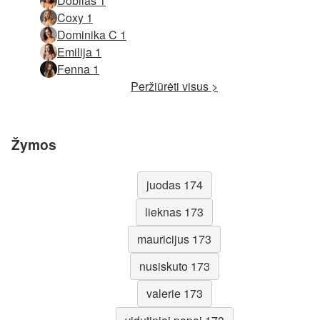
Dobilas 1
Coxy 1
Dominika C 1
Emilija 1
Fenna 1
Peržiūrėti visus >
Žymos
juodas 174
lieknas 173
mauricijus 173
nusiskuto 173
valerie 173