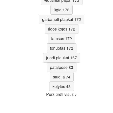
vidutiniai papai 173
ūgio 173
garbanoti plaukai 172
ilgos kojos 172
tamsus 172
tonuotas 172
juodi plaukai 167
patalpose 83
studija 74
kojytės 48
Peržiūrėti visus >