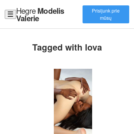
Hegre
Modelis
Prisijunk prie
☰
Valerie
mūsų
Tagged with lova