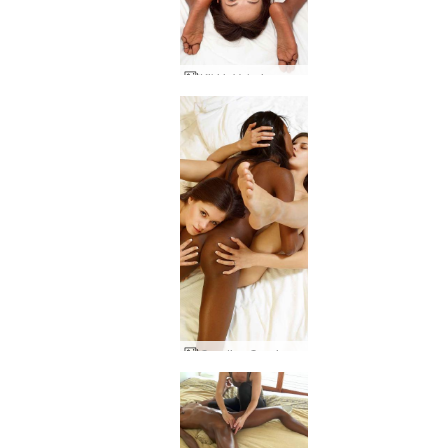
Kiki ir Valerie moteriška jėga
Candice Caprice ir Valerie seksas 2 dalis