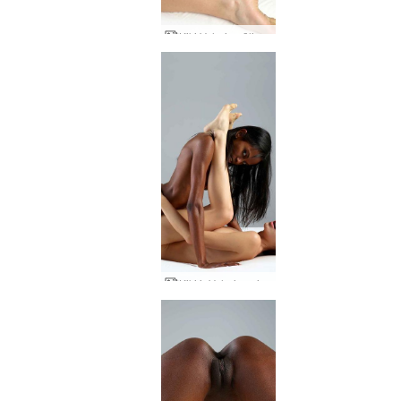
Kiki Valerie pūlingo trintis
Kiki ir Valerie vaidmenų žaidimas