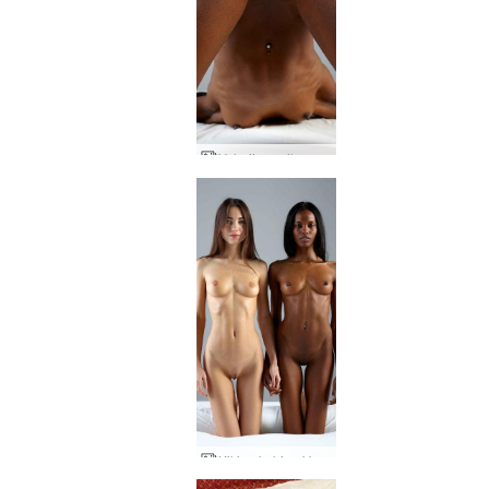
Valerijos asilo menas
Kiki apkabino Valeriją