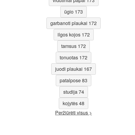
vidutiniai papai 173
ūgio 173
garbanoti plaukai 172
ilgos kojos 172
tamsus 172
tonuotas 172
juodi plaukai 167
patalpose 83
studija 74
kojytės 48
Peržiūrėti visus >