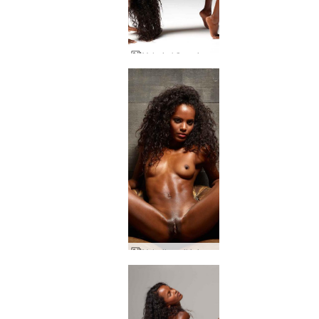
Valerie kūnas ir siela
Valerija puikiai pozuoja