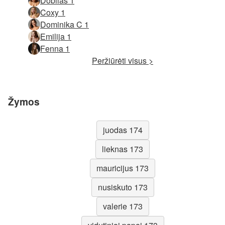
Dobilas 1
Coxy 1
Dominika C 1
Emilija 1
Fenna 1
Peržiūrėti visus >
Žymos
juodas 174
lieknas 173
mauricijus 173
nusiskuto 173
valerie 173