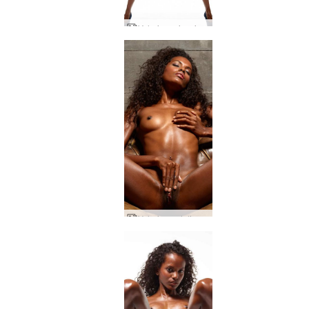
Valerie geriausi studijos aktai
Valerie modelio aistra