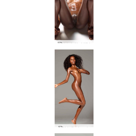
Valerie Yoni žiūri
Valerija skrenda