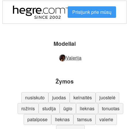
Prisijunk prie mūsų
Modeliai
Valerija
Žymos
nusiskuto
juodas
kelnaitės
juostelė
rožinis
studija
ūgio
lieknas
tonuotas
patalpose
lieknas
tamsus
valerie