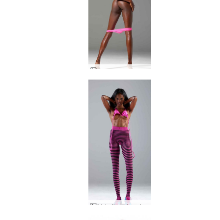
Valerie Diana Ross
Valerija aptempta juostelėmis