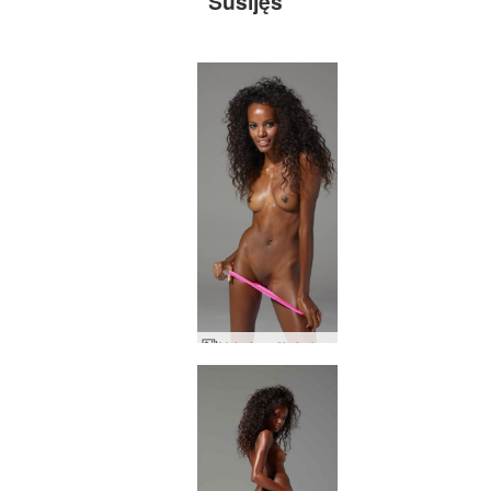
Susijęs
Valerie rožinės kelnaitės