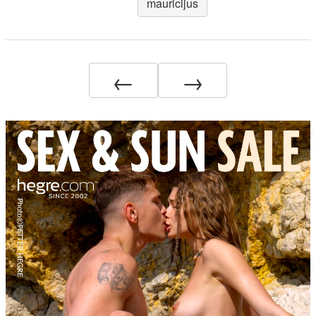
mauricijus
←
→