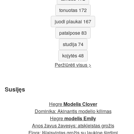
tonuotas 172
juodi plaukai 167
patalpose 83
studija 74
kojytės 48
Peržiūrėti visus >
Susijęs
Hegre
Modelis Clover
Dominika: Akinantis modelio kilimas
Hegre
modelis Emily
Anos žavus žavesys: atskleistas grožis
Flora: Išlaisvintas grožis su laukine širdimi