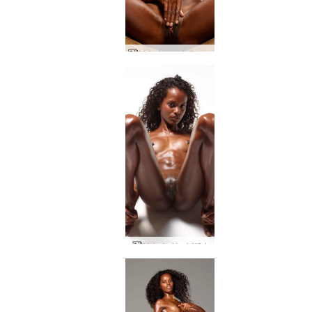
Valerie modelio aistra
Valerie Yoni žiūri