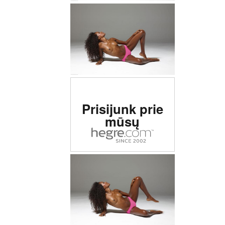
Įvertinta # 1 erotinė
Prisijunk prie
svetainė pasaulyje
mūsų