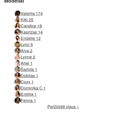
Modeliai
Valerija 174
Kiki 25
Candice 18
Kaprizas 14
Engelie 12
Lynn 5
Alya 2
Lynne 2
Ariel 1
Šarlota 1
Dobilas 1
Coxy 1
Dominika C 1
Emilija 1
Fenna 1
Peržiūrėti visus >