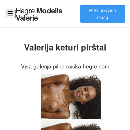
Hegre
Modelis
Prisijunk prie
☰
Valerie
mūsų
Valerija keturi pirštai
Visa galerija pilna raiška hegre.com