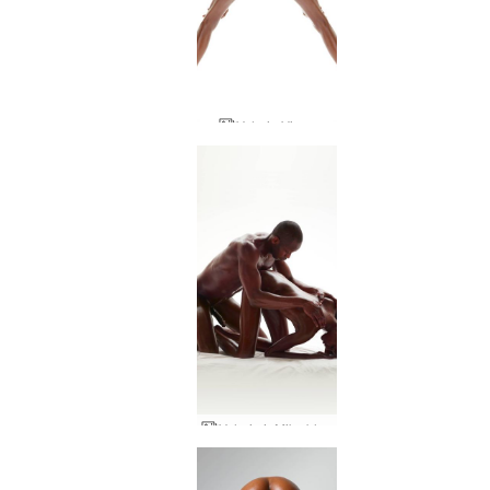
Valerie Vixen
Valerie ir Mike blizgūs kūnai