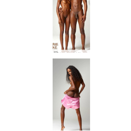
Valerijos ir Mike'o figūros