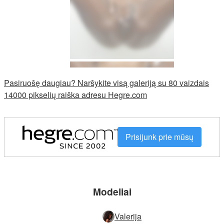
Pasiruošę daugiau? Naršykite visą galeriją su 80 vaizdais
14000 pikselių raiška adresu Hegre.com
Prisijunk prie mūsų
Modeliai
Valerija