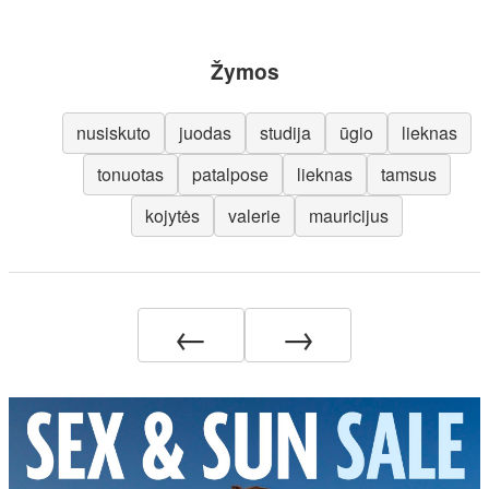
Žymos
nusiskuto
juodas
studija
ūgio
lieknas
tonuotas
patalpose
lieknas
tamsus
kojytės
valerie
mauricijus
←
→