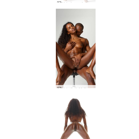
Valerie spyris į užpakalį
Valerija ir Maikas liečiasi