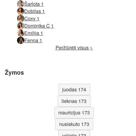
Šarlota 1
Dobilas 1
Coxy 1
Dominika C 1
Emilija 1
Fenna 1
Peržiūrėti visus >
Žymos
juodas 174
lieknas 173
mauricijus 173
nusiskuto 173
valerie 173