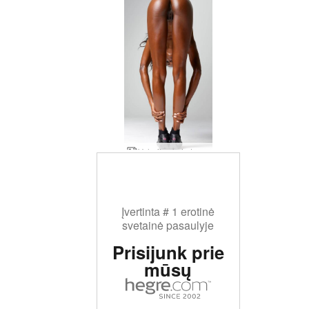
Valerijos kojų treniruotė
Įvertinta # 1 erotinė
svetainė pasaulyje
Prisijunk prie
mūsų