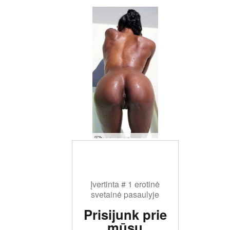
Valerie kūno bonanza
Įvertinta # 1 erotinė
svetainė pasaulyje
Prisijunk prie
mūsų