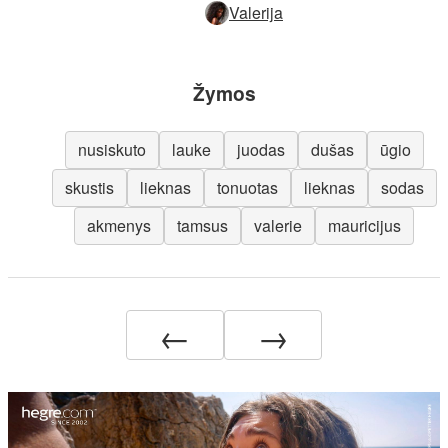
Valerija
Žymos
nusiskuto
lauke
juodas
dušas
ūgio
skustis
lieknas
tonuotas
lieknas
sodas
akmenys
tamsus
valerie
mauricijus
←
→