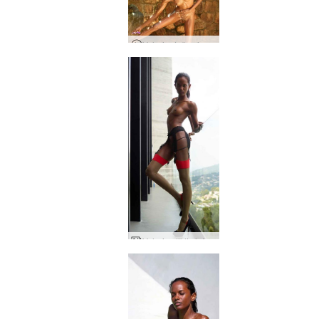
Valerie dušas ir skutimasis
Valerie stiklinė Alya veranda