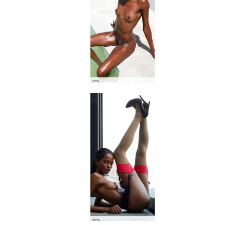
Saulės deivė Valerija
Valerie agentas provokatorius, Alya