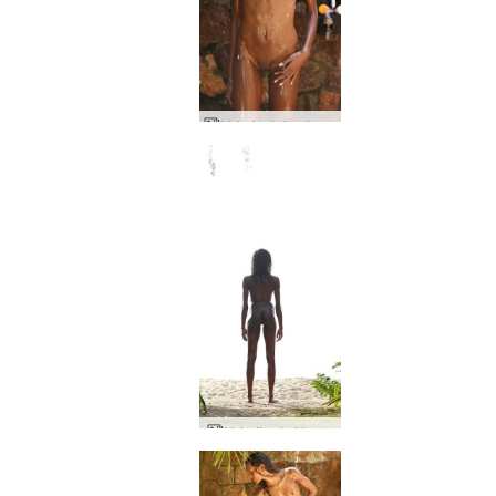
Valerie dušas ir skutimosi 3 dalis
Valerijos kaktusas