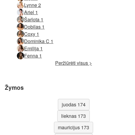
Lynne 2
Ariel 1
Šarlota 1
Dobilas 1
Coxy 1
Dominika C 1
Emilija 1
Fenna 1
Peržiūrėti visus >
Žymos
juodas 174
lieknas 173
mauricijus 173