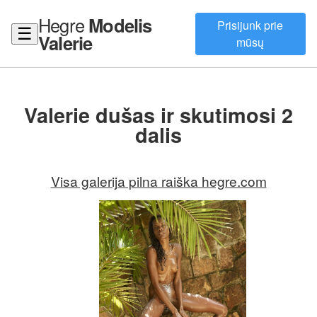
Hegre
Modelis
Prisijunk prie
☰
Valerie
mūsų
Valerie dušas ir skutimosi 2
dalis
Visa galerija pilna raiška hegre.com