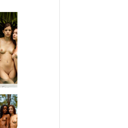
Candice Engelie Kiki Valerie svajonių komanda