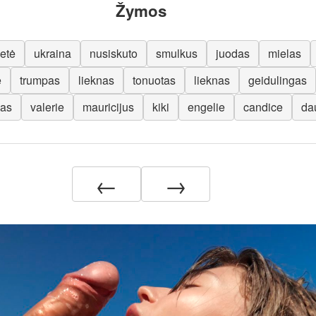
Žymos
etė
ukraina
nusiskuto
smulkus
juodas
mielas
ė
trumpas
lieknas
tonuotas
lieknas
geidulingas
kas
valerie
mauricijus
kiki
engelie
candice
da
←
→