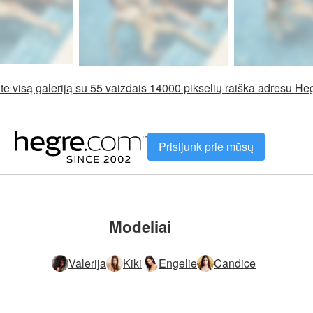
e visą galeriją su 55 vaizdais 14000 pikselių raiška adresu H
Prisijunk prie mūsų
Modeliai
Valerija
Kiki
Engelie
Candice