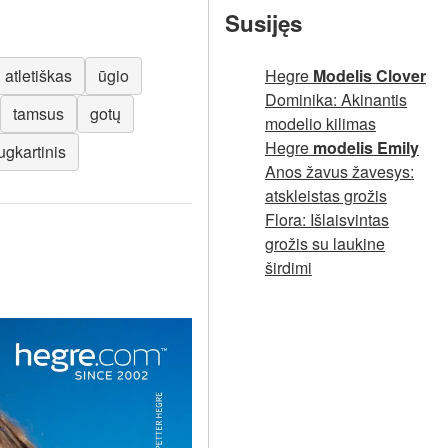
Susijęs
atletiškas
ūgio
Hegre
Modelis Clover
Dominika: Akinantis
tamsus
gotų
modelio kilimas
Hegre
modelis Emily
ugkartinis
Anos žavus žavesys:
atskleistas grožis
Flora: Išlaisvintas
grožis su laukine
širdimi