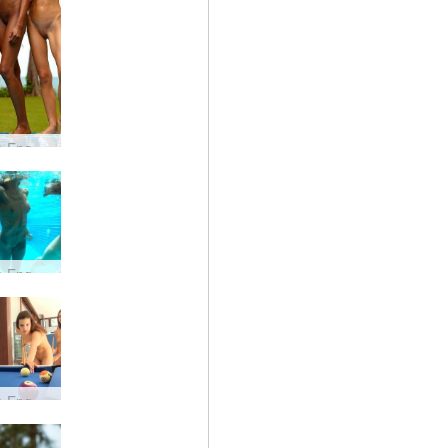
Candice Engelie Kiki Valerie Tailandas
Candice Engelie Kiki Valerie 4 undinės
Candice Engelie Kiki Valerie nuogas biliardas