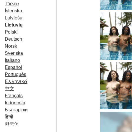
Türkçe
Íslenska
Latviešu
Lietuvių
Polski
Deutsch
Norsk
Svenska
Italiano
Español
Português
Ελληνικά
中文
Français
Indonesia
Български
हिन्दी
한국어