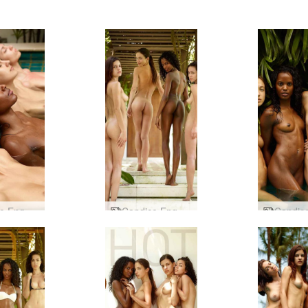
Candice Engelie Kiki Valerie vakarėlis prie baseino
Candice Engelie Kiki Valerie 4 nuostabios patelės