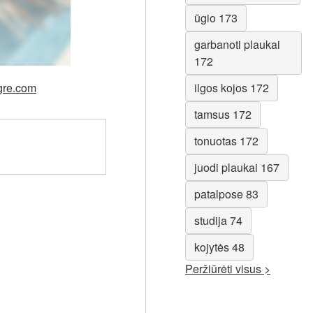
ūgio 173
garbanoti plaukai
172
egre.com
ilgos kojos 172
tamsus 172
tonuotas 172
juodi plaukai 167
patalpose 83
studija 74
kojytės 48
Peržiūrėti visus >