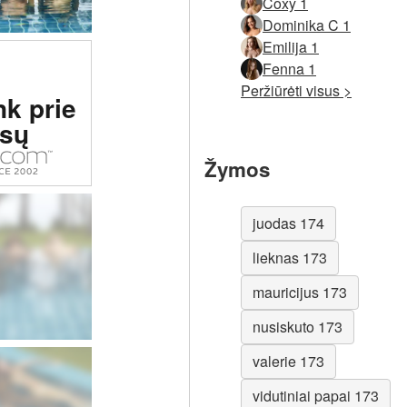
Coxy 1
Dominika C 1
Emilija 1
Fenna 1
ta # 1
Peržiūrėti visus >
nk prie
svetainė
sų
lyje
Žymos
juodas 174
lieknas 173
mauricijus 173
nusiskuto 173
valerie 173
vidutiniai papai 173