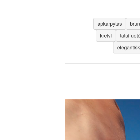
apkarpytas
brun
kreivi
tatuiruot
elegantiš