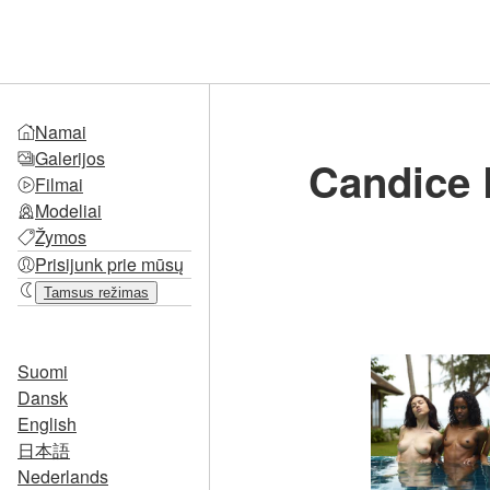
Namai
Galerijos
Candice E
Filmai
Modeliai
Žymos
Prisijunk prie mūsų
Tamsus režimas
Suomi
Dansk
English
日本語
Nederlands