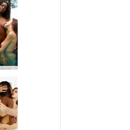
Engelie Kiki Valerie erzinančių trijulė