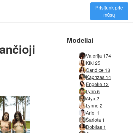
Prisijunk prie
mūsų
Modeliai
ančioji
Valerija 174
Kiki 25
Candice 18
Kaprizas 14
Engelie 12
Lynn 5
Alya 2
Lynne 2
Ariel 1
Šarlota 1
Dobilas 1