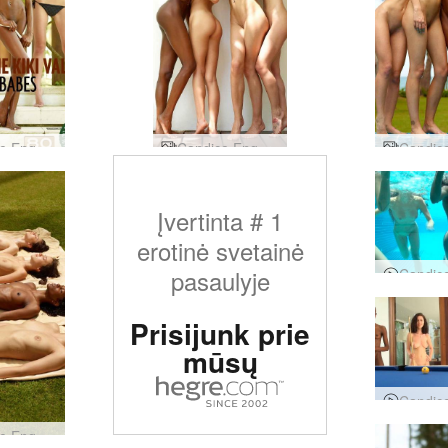
Candice Engelie Kiki Valerie bikini pupytės
Candice Engelie Kiki Valerie pozos
Įvertinta # 1
erotinė svetainė
pasaulyje
Prisijunk prie
mūsų
Candice Engelie Kiki Valerie tajų sodas