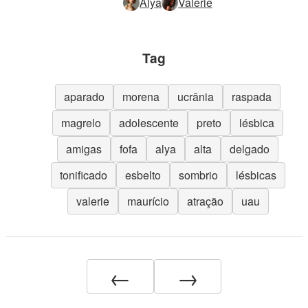
Alya
Valerie
Tag
aparado
morena
ucrânia
raspada
magrelo
adolescente
preto
lésbica
amigas
fofa
alya
alta
delgado
tonificado
esbelto
sombrio
lésbicas
valerie
maurício
atração
uau
←
→