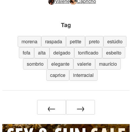
Valerie
Capricho
Tag
morena
raspada
petite
preto
estúdio
fofa
alta
delgado
tonificado
esbelto
sombrio
elegante
valerie
maurício
caprice
interracial
←
→