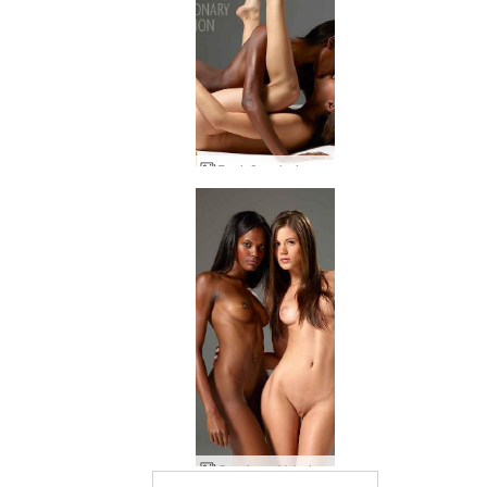
Posição missionária Caprice e Valerie
Caprice e Valerie yin e yang