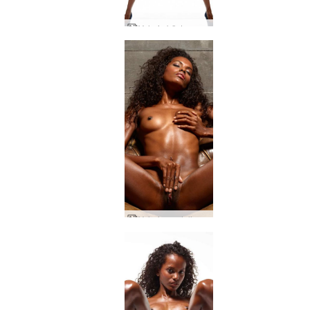
Valerie bästa av studionakenbilder
Valerie modell passion