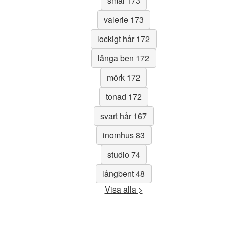
smal 173
valerie 173
lockigt hår 172
långa ben 172
mörk 172
tonad 172
svart hår 167
inomhus 83
studio 74
långbent 48
Visa alla >