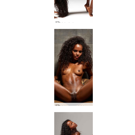
Valerie kropp och själ
Valerie perfekt posering