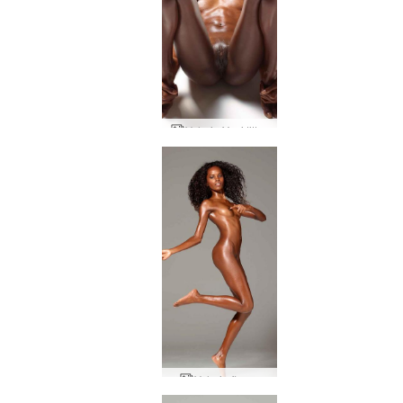
Valerie Yoni tittar
Valerie flyger