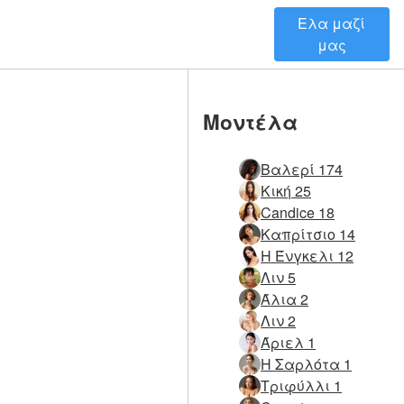
Ελα μαζί
μας
Μοντέλα
Βαλερί 174
Κική 25
Candice 18
Καπρίτσιο 14
Η Ένγκελι 12
Λιν 5
Άλια 2
Λιν 2
Άριελ 1
Η Σαρλότα 1
Τριφύλλι 1