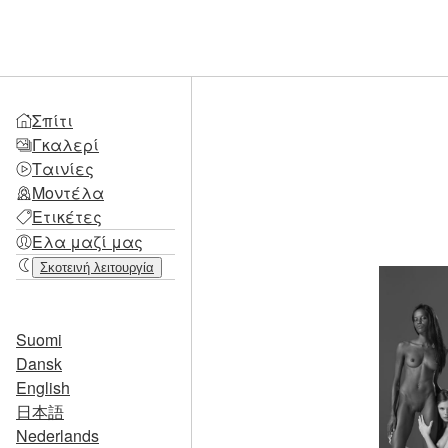
Σπίτι
Γκαλερί
Ταινίες
Μοντέλα
Ετικέτες
Ελα μαζί μας
Σκοτεινή λειτουργία
Suomi
Dansk
English
日本語
Nederlands