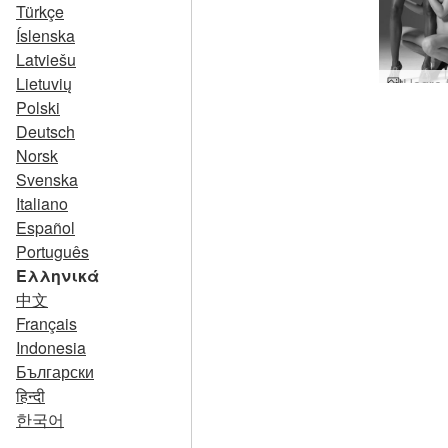
Türkçe
Íslenska
Latviešu
Lietuvių
Polski
Deutsch
Norsk
Svenska
Italiano
Español
Português
Ελληνικά
中文
Français
Indonesia
Български
हिन्दी
한국어