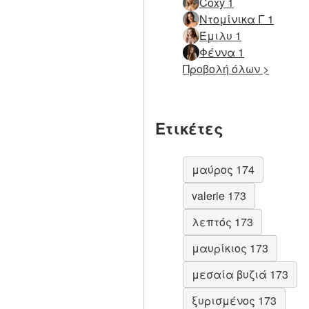
Coxy 1
Ντομίνικα Γ 1
Έμιλυ 1
Φέννα 1
Προβολή όλων >
Ετικέτες
μαύρος 174
valerie 173
λεπτός 173
μαυρίκιος 173
μεσαία βυζιά 173
ξυρισμένος 173