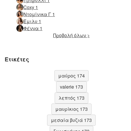
Τριφύλλι 1
Coxy 1
Ντομίνικα Γ 1
Έμιλυ 1
Φέννα 1
Προβολή όλων >
Ετικέτες
μαύρος 174
valerie 173
λεπτός 173
μαυρίκιος 173
μεσαία βυζιά 173