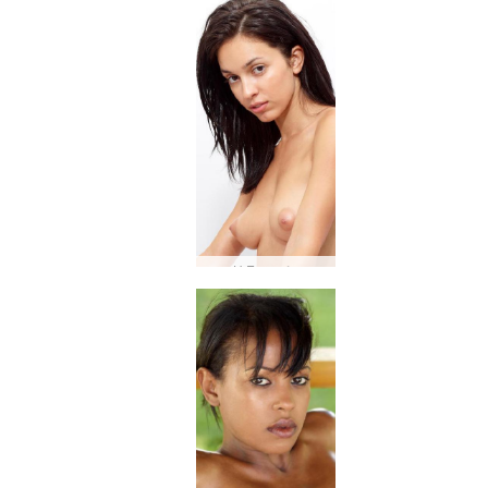
Η Ένγκελι