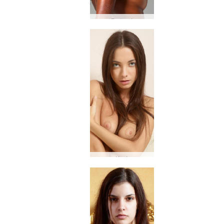
Βαλερί
Κική