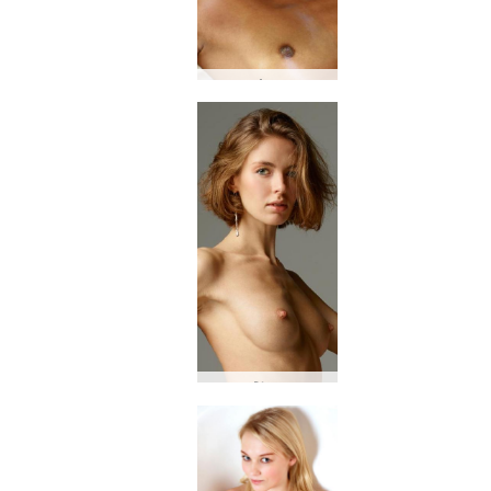
Λιν
Άλια