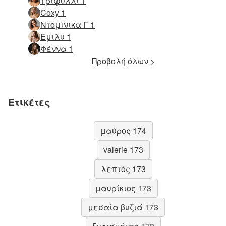
Τριφύλλι 1
Coxy 1
Ντομίνικα Γ 1
Έμιλυ 1
Φέννα 1
Προβολή όλων >
Ετικέτες
μαύρος 174
valerie 173
λεπτός 173
μαυρίκιος 173
μεσαία βυζιά 173