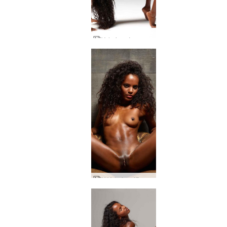
Valerie σώμα και ψυχή
Η Valerie πόζαρε τέλεια