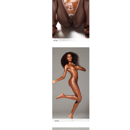
Η Valerie Yoni κοιτάζει
Η Valerie πετάει