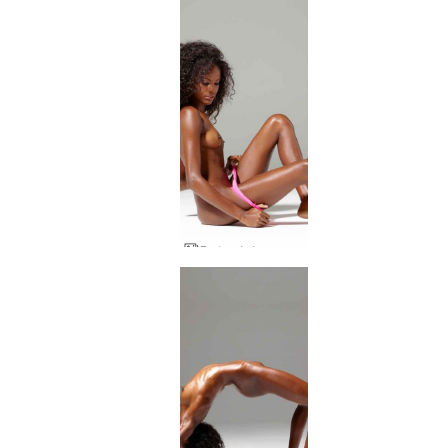
Βαλερί άγρια γυναίκα