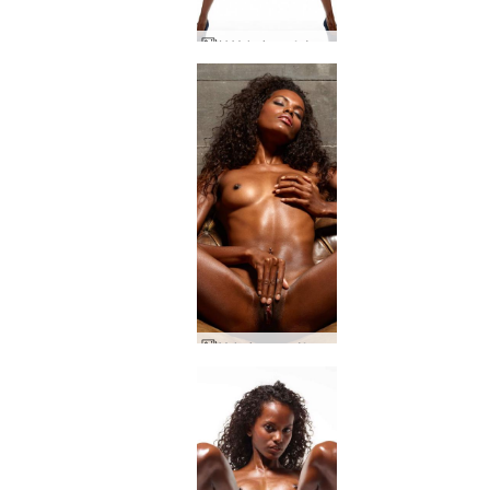
Η Valerie καλύτερο από γυμνά στούντιο
Valerie μοντέλο πάθος