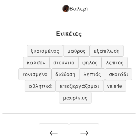
Βαλερί
Ετικέτες
ξυρισμένος
μαύρος
εξάπλωση
καλσόν
στούντιο
ψηλός
λεπτός
τονισμένο
διάδοση
λεπτός
σκοτάδι
αθλητικά
επεξεργάζομαι
valerie
μαυρίκιος
←
→