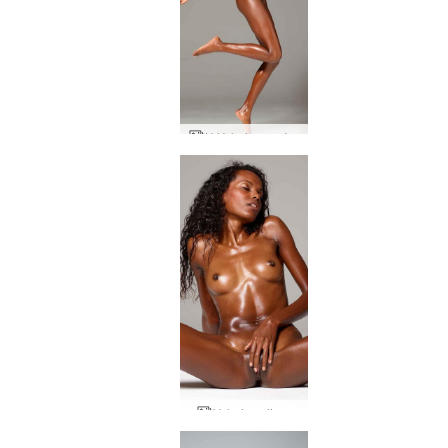
Η Valerie πετάει
Valerie valium