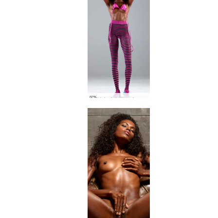
Valerie στενό σε ρίγες