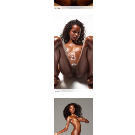
Valerie μοντέλο πάθος
Η Valerie Yoni κοιτάζει