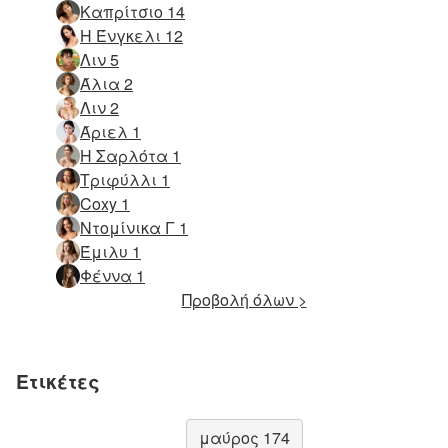
Καπρίτσιο 14
Η Ένγκελι 12
Λιν 5
Άλια 2
Λιν 2
Άριελ 1
Η Σαρλότα 1
Τριφύλλι 1
Coxy 1
Ντομίνικα Γ 1
Έμιλυ 1
Φέννα 1
Προβολή όλων >
Ετικέτες
μαύρος 174