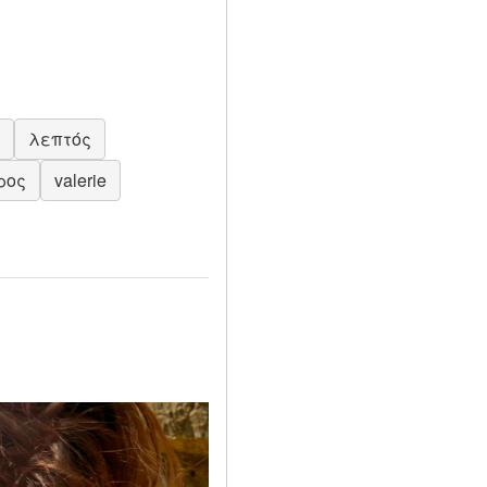
λεπτός
ρος
valerie