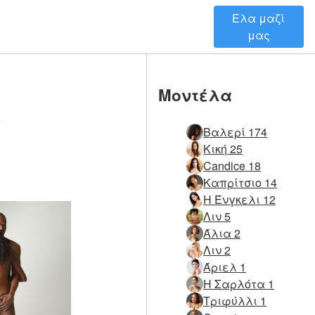
Ελα μαζί
μας
Μοντέλα
e
Βαλερί 174
Κική 25
Candice 18
Καπρίτσιο 14
Η Ένγκελι 12
Λιν 5
Άλια 2
Λιν 2
Άριελ 1
Η Σαρλότα 1
Τριφύλλι 1