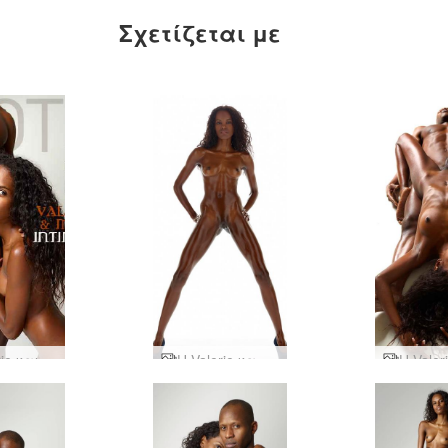
Σχετίζεται με
Η Valerie και ο Mike είναι οικείοι
Η Valerie καλύτερο από γυμνά στούντιο