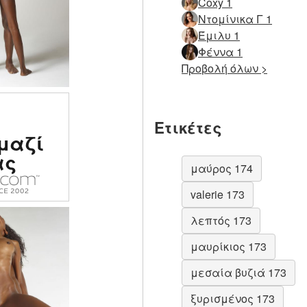
Coxy 1
Ντομίνικα Γ 1
Έμιλυ 1
Φέννα 1
Προβολή όλων >
ογήθηκε
Ετικέτες
μαζί
ωτικός
ας
ος στον
μαύρος 174
σμο
valerie 173
λεπτός 173
μαυρίκιος 173
μεσαία βυζιά 173
ξυρισμένος 173