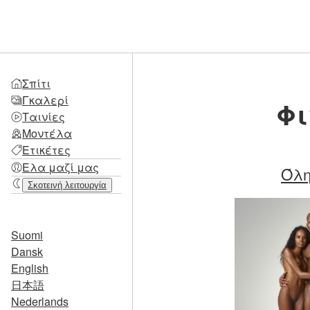
Σπίτι
Γκαλερί
Φι
Ταινίες
Μοντέλα
Ετικέτες
Ελα μαζί μας
Όλη
Σκοτεινή λειτουργία
Suomi
Dansk
English
日本語
Nederlands