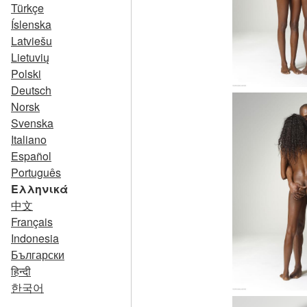
Türkçe
Íslenska
Latviešu
Lietuvių
Polski
Deutsch
Norsk
Svenska
Italiano
Español
Português
Ελληνικά
中文
Français
Indonesia
Български
हिन्दी
한국어