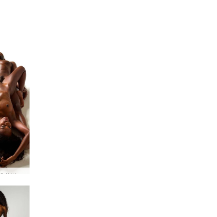
Η Valerie και ο Mike σαν χέρι με γάντι