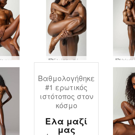
Η Valerie και ο Mike συγκινητικά
Γλώσσα σώματος Valerie And Mike
Βαθμολογήθηκε
#1 ερωτικός
ιστότοπος στον
κόσμο
Ελα μαζί
μας