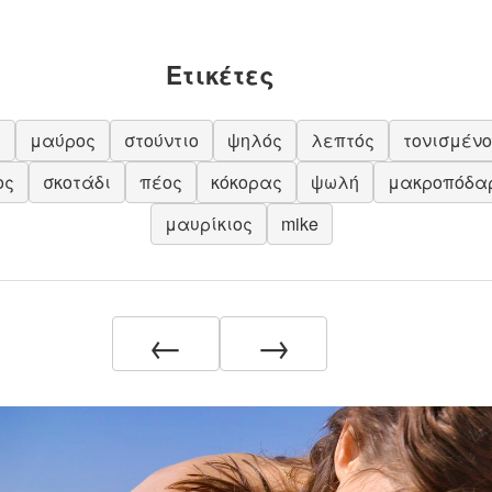
Ετικέτες
ς
μαύρος
στούντιο
ψηλός
λεπτός
τονισμένο
ος
σκοτάδι
πέος
κόκορας
ψωλή
μακροπόδα
μαυρίκιος
mike
←
→