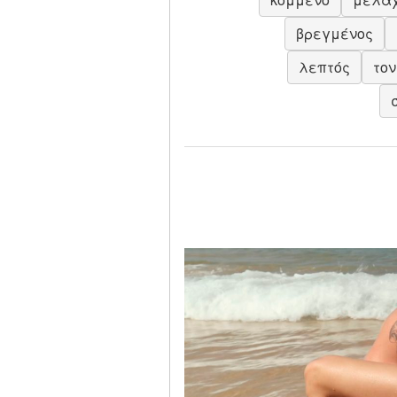
βρεγμένος
λεπτός
τον