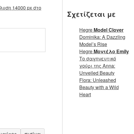
λυση 14000 px στο
Σχετίζεται με
Hegre
Model Clover
Dominika: A Dazzling
Model’s Rise
Hegre
Μοντέλο Emily
Το σαγηνευτικό
γούρι της Anna:
Unveiled Beauty
Flora: Unleashed
Beauty with a Wild
Heart
μαύρος
πισίνα