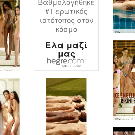
Βαθμολογήθηκε
#1 ερωτικός
ιστότοπος στον
κόσμο
Ελα μαζί
μας
Candice Engelie Kiki Valerie 4 υπέροχα θηλυκά