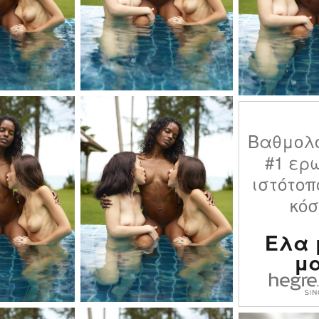
Βαθμολ
#1 ερ
ιστότοπ
κό
Ελα 
μ