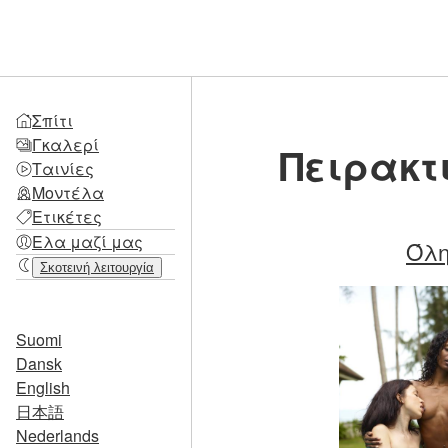
Σπίτι
Γκαλερί
Πειρακτι
Ταινίες
Μοντέλα
Ετικέτες
Ελα μαζί μας
Όλη
Σκοτεινή λειτουργία
Suomi
Dansk
English
日本語
Nederlands