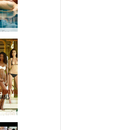
Candice Engelie Kiki Valerie κοιμισμένη καλλονή
Μωρά με μπικίνι Candice Engelie Kiki Valerie