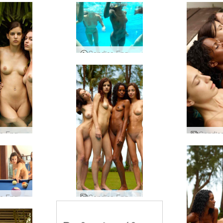
Candice Engelie Kiki Valerie 4 Mermaids
Candice Engelie Kiki Valerie dream team
Candice Engelie Kiki Valerie Naked Billiards
Candice Engelie Kiki Valerie Ταϊλάνδη