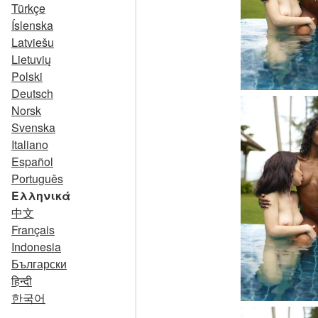
Türkçe
Íslenska
Latviešu
Lietuvių
Polski
Deutsch
Norsk
Svenska
Italiano
Español
Português
Ελληνικά
中文
Français
Indonesia
Български
हिन्दी
한국어