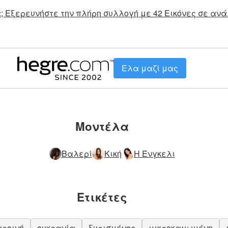
; Εξερευνήστε την πλήρη συλλογή με 42 Εικόνες σε ανά
Ελα μαζί μας
Μοντέλα
Βαλερί
Κική
Η Ένγκελι
Ετικέτες
ροινή
ουκρανία
ξυρισμένος
μικροκαμωμένη