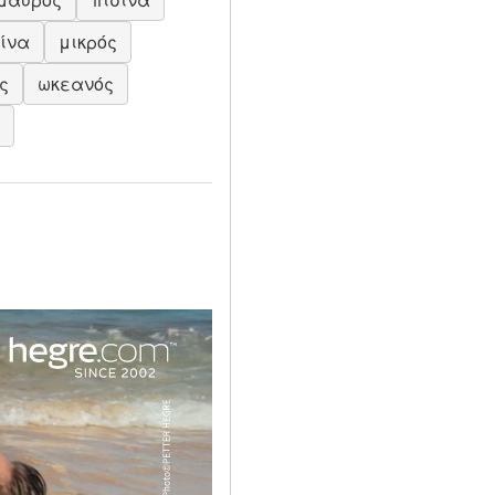
ίνα
μικρός
ς
ωκεανός