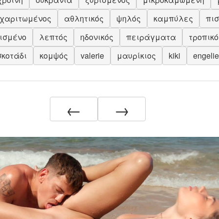
χαριτωμένος
αθλητικός
ψηλός
καμπύλες
πισ
ισμένο
λεπτός
ηδονικός
πειράγματα
τροπικό
σκοτάδι
κομψός
valerie
μαυρίκιος
kiki
engelie
←
→