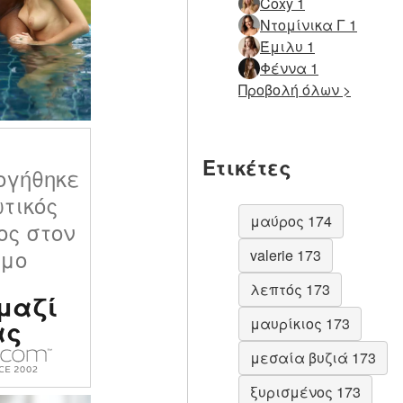
Coxy 1
Ντομίνικα Γ 1
Έμιλυ 1
Φέννα 1
Προβολή όλων >
Ετικέτες
ογήθηκε
ωτικός
μαύρος 174
ος στον
σμο
valerie 173
λεπτός 173
μαζί
ας
μαυρίκιος 173
μεσαία βυζιά 173
ξυρισμένος 173